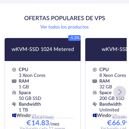
OFERTAS POPULARES DE VPS
Ver todos los productos
-5.3%
wKVM-SSD 1024 Metered
wKVM-SSD
CPU
CPU
3 Xeon Cores
8 Xeon Cores
RAM
RAM
1 GB
32 GB
Space
Space
50 GB SSD
200 GB SSD
Bandwidth
Bandwidth
1 TB
Unlimited
Windows
Windows
€
15.67
/mes
€
73.99
/
€
14.83
€
66.9
/mes
Facturado cada 12 meses
Facturado cada