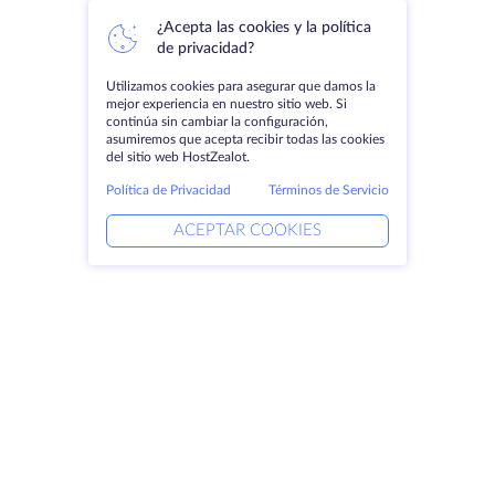
¿Acepta las cookies y la política
de privacidad?
Utilizamos cookies para asegurar que damos la
mejor experiencia en nuestro sitio web. Si
continúa sin cambiar la configuración,
asumiremos que acepta recibir todas las cookies
del sitio web HostZealot.
Política de Privacidad
Términos de Servicio
ACEPTAR COOKIES
Productos
Soluciones
Servidores dedicados
Servicios DevOps
VPS
Ayuda vinculada
Colocación
Keitaro VPS
Dominios
RDP