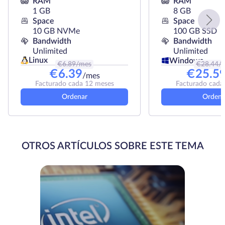
RAM
RAM
1 GB
8 GB
Space
Space
10 GB NVMe
100 GB SSD
Bandwidth
Bandwidth
Unlimited
Unlimited
Linux
Windows
€
6.89
/mes
€
28.44
/
€
6.39
€
25.5
/mes
Facturado cada 12 meses
Facturado cada
Ordenar
Ordena
OTROS ARTÍCULOS SOBRE ESTE TEMA