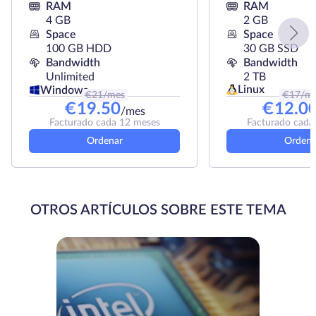
RAM
RAM
4 GB
2 GB
Space
Space
100 GB HDD
30 GB SSD
Bandwidth
Bandwidth
Unlimited
2 TB
Linux
Windows
€
21
/mes
€
17
/m
€
19.50
€
12.0
/mes
Facturado cada 12 meses
Facturado cada
Ordenar
Ordena
OTROS ARTÍCULOS SOBRE ESTE TEMA