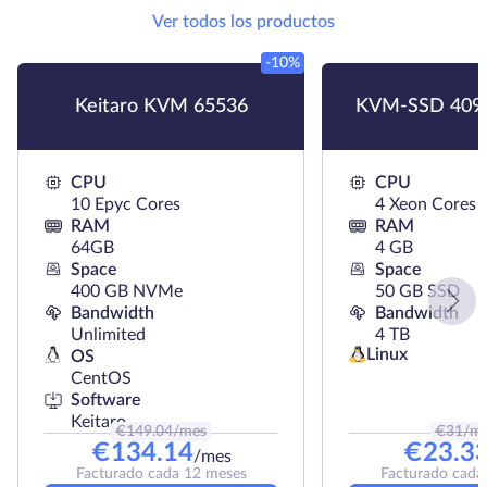
Ver todos los productos
-10%
Keitaro KVM 65536
KVM-SSD 409
CPU
CPU
10 Epyc Cores
4 Xeon Cores
RAM
RAM
64GB
4 GB
Space
Space
400 GB NVMe
50 GB SSD
Bandwidth
Bandwidth
Unlimited
4 TB
Linux
OS
CentOS
Software
Keitaro
€
149.04
/mes
€
31
/m
€
134.14
€
23.3
/mes
Facturado cada 12 meses
Facturado cada