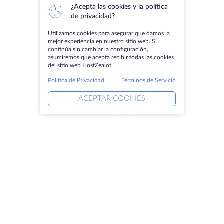
¿Acepta las cookies y la política
de privacidad?
Utilizamos cookies para asegurar que damos la
mejor experiencia en nuestro sitio web. Si
continúa sin cambiar la configuración,
asumiremos que acepta recibir todas las cookies
del sitio web HostZealot.
Política de Privacidad
Términos de Servicio
ACEPTAR COOKIES
Productos
Soluciones
Servidores dedicados
Servicios DevOps
VPS
Ayuda vinculada
Colocación
Keitaro VPS
Dominios
RDP
Espacio de almacenamiento