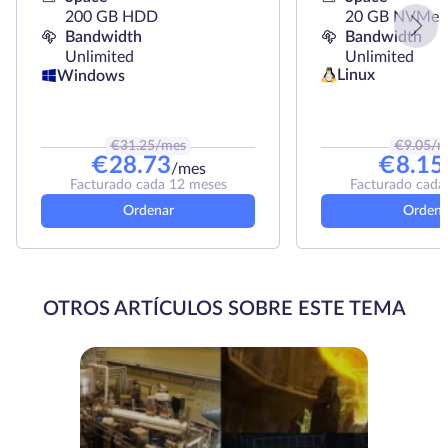
200 GB HDD
20 GB NVMe
Bandwidth
Bandwidth
Unlimited
Unlimited
Linux
Windows
€
31.25
/mes
€
9.05
/m
€
28.73
€
8.15
/mes
Facturado cada 12 meses
Facturado cada
Ordenar
Ordena
OTROS ARTÍCULOS SOBRE ESTE TEMA