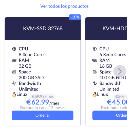
Ver todos los productos
-10%
KVM-SSD 32768
KVM-HDD 
CPU
CPU
8 Xeon Cores
6 Xeon Cores
RAM
RAM
32 GB
16 GB
Space
Space
200 GB SSD
400 GB HDD
Bandwidth
Bandwidth
Unlimited
Unlimited
Linux
Linux
€
69.99
/mes
€
50
/m
€
62.99
€
45.0
/mes
Facturado cada 12 meses
Facturado cada
Ordenar
Ordena