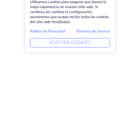
Utilizamos cookies para asegurar que damos la
mejor experiencia en nuestro sitio web. Si
continúa sin cambiar la configuración,
asumiremos que acepta recibir todas las cookies
del sitio web HostZealot.
Política de Privacidad
Términos de Servicio
ACEPTAR COOKIES
Productos
Soluciones
Servidores dedicados
Servicios DevOps
VPS
Ayuda vinculada
Colocación
Keitaro VPS
Dominios
RDP
Espacio de almacenamiento
Certificados SSL
Empresa
Aviso jurídico