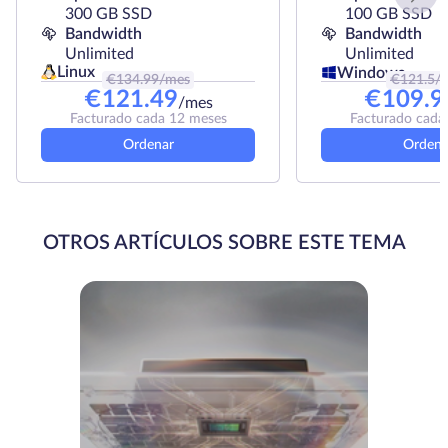
300 GB SSD
100 GB SSD
Bandwidth
Bandwidth
Unlimited
Unlimited
Linux
Windows
€
134.99
/mes
€
121.5
/
€
121.49
€
109.9
/mes
Facturado cada 12 meses
Facturado cada
Ordenar
Ordena
OTROS ARTÍCULOS SOBRE ESTE TEMA