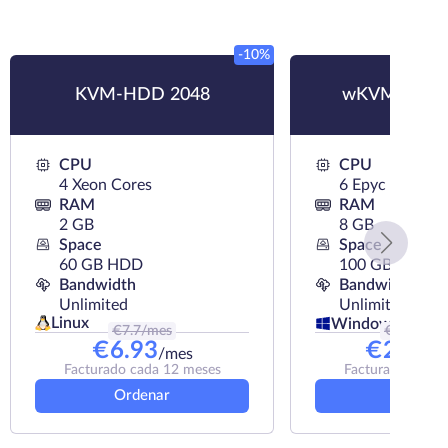
-10%
KVM-HDD 2048
wKVM-NVMe
CPU
CPU
4 Xeon Cores
6 Epyc Cores
RAM
RAM
2 GB
8 GB
Space
Space
60 GB HDD
100 GB NVMe
Bandwidth
Bandwidth
Unlimited
Unlimited
Linux
Windows
€
7.7
/mes
€
28.99
/m
€
6.93
€
26.09
/mes
Facturado cada 12 meses
Facturado cada 
Ordenar
Ordena