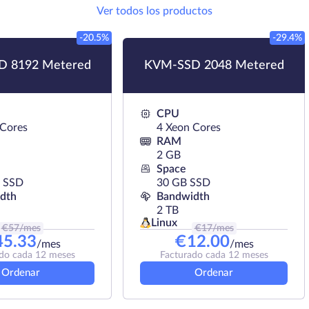
Ver todos los productos
-20.5%
-29.4%
 8192 Metered
KVM-SSD 2048 Metered
CPU
 Cores
4 Xeon Cores
RAM
2 GB
Space
 SSD
30 GB SSD
dth
Bandwidth
2 TB
Linux
€
57
/mes
€
17
/mes
45.33
€
12.00
/mes
/mes
do cada 12 meses
Facturado cada 12 meses
Ordenar
Ordenar