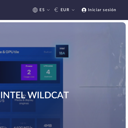
€
ES
EUR
Iniciar sesión
 INTEL WILDCAT