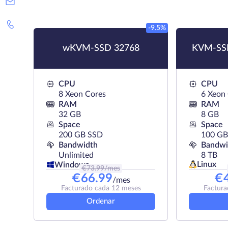
-9.5%
wKVM-SSD 32768
KVM-SSD
CPU
CPU
8 Xeon Cores
6 Xeon
RAM
RAM
32 GB
8 GB
Space
Space
200 GB SSD
100 GB
Bandwidth
Bandwi
Unlimited
8 TB
Linux
Windows
€
73.99
/mes
€
66.99
€
/mes
Facturado cada 12 meses
Factura
Ordenar