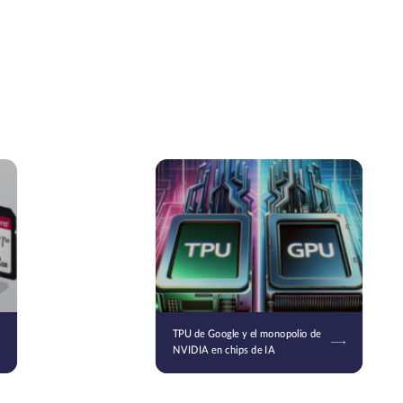
TPU de Google y el monopolio de
NVIDIA en chips de IA