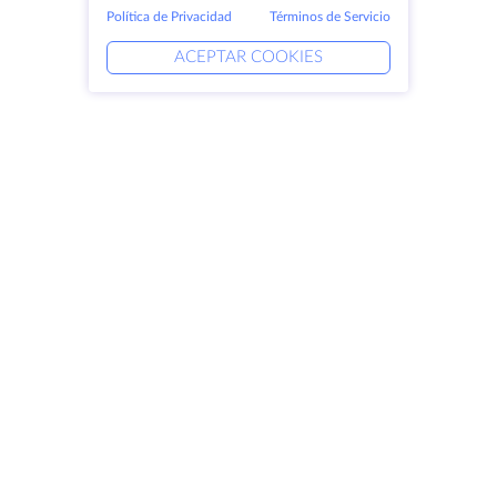
Política de Privacidad
Términos de Servicio
ACEPTAR COOKIES
Productos
Soluciones
Servidores dedicados
Servicios DevOps
VPS
Protección DDoS
Colocación
Ayuda vinculada
Dominios
Keitaro VPS
Espacio de almacenamiento
RDP
Certificados SSL
Empresa
Aviso jurídico
Acerca de HostZealot
SLA
Contacto
Política de privacidad
Centros de datos
Declaración de confidencialidad
Looking Glass
Condiciones del servicio
Base de conocimientos
Programa de afiliados