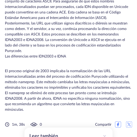
conjunto de caracteres ASCII. Para asegurarse de que estos nombres
internacionalizados puedan ser procesados, cada IDN disponible en Unicode
puede convertirse en una cadena ACE. Esta cadena se basa en el Código
Estándar Americano para el Intercambio de Información (ASCII).
Posteriormente, las URL que utilizan signos diacríticos o diéresis se muestran
como deben. Y el servidor, a su vez, continúa procesando la dirección como
compatible con ASCII. Estos procesos se describen en los memorandos
IDNA2003 e IDNA2008. La conversión de Unicode a ASCII se ejecuta en el
lado del cliente y se basa en los procesos de codificación estandarizados
Punycode.
Las diferencias entre IDN2003 e IDNA
El proceso original de 2003 implicaba la normalización de las URL
internacionalizadas antes del proceso de codificación Punycode utilizando el
método nameprep. Este método cambiaba las letras mayúsculas a minúsculas,
eliminaba los caracteres no imprimibles y unificaba los caracteres equivalentes.
El nameprep se eliminó de este proceso tan pronto como se introdujo
IDNA2008. A partir de ahora, IDNA no especifica ninguna normalización, sino
que recomienda un algoritmo que convierte las letras mayúsculas en
minúsculas.
1m, 38s
0
Compartir
Leer también