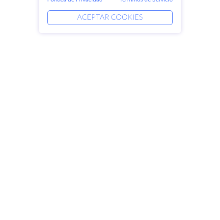
ACEPTAR COOKIES
Productos
Soluciones
Servidores dedicados
Servicios DevOps
VPS
Ayuda vinculada
Colocación
Keitaro VPS
Dominios
RDP
Espacio de almacenamiento
Certificados SSL
Empresa
Aviso jurídico
Acerca de HostZealot
SLA
Contacto
Política de privacidad
Centros de datos
Declaración de confidencialidad
Looking Glass
Condiciones del servicio
Base de conocimientos
Programa de afiliados