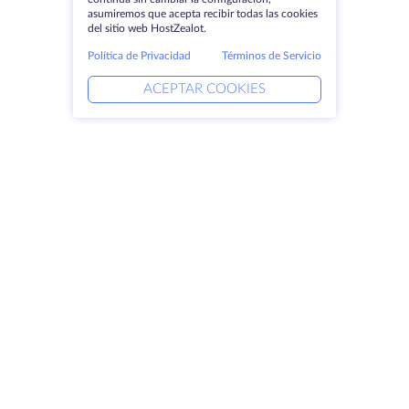
asumiremos que acepta recibir todas las cookies
del sitio web HostZealot.
Política de Privacidad
Términos de Servicio
ACEPTAR COOKIES
Productos
Soluciones
Servidores dedicados
Servicios DevOps
VPS
Ayuda vinculada
Colocación
Keitaro VPS
Dominios
RDP
Espacio de almacenamiento
Certificados SSL
Empresa
Aviso jurídico
Acerca de HostZealot
SLA
Contacto
Política de privacidad
Centros de datos
Declaración de confidencialidad