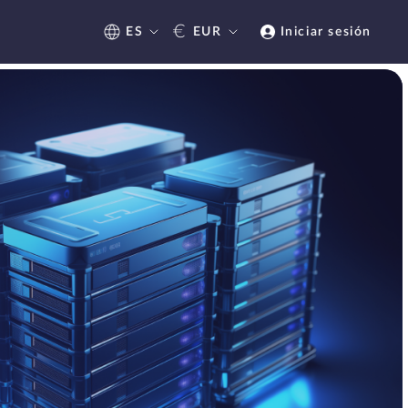
€
ES
EUR
Iniciar sesión