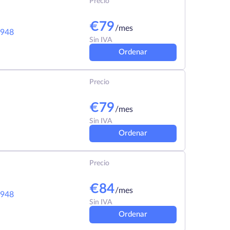
Precio
€
79
/mes
948
Sin IVA
Ordenar
Precio
€
79
/mes
Sin IVA
Ordenar
Precio
€
84
/mes
948
Sin IVA
Ordenar