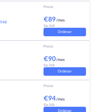
Precio
€
89
/mes
948
Sin IVA
Ordenar
Precio
€
90
/mes
Sin IVA
Ordenar
Precio
€
94
/mes
Sin IVA
Ordenar