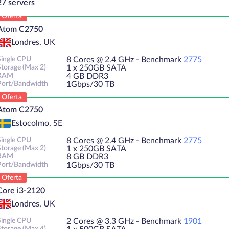
27 servers
Oferta
Atom C2750
Londres, UK
Single CPU
8 Cores @ 2.4 GHz - Benchmark
2775
Storage (Max 2)
1 х 250GB SATA
RAM
4 GB DDR3
Port/Bandwidth
1Gbps/30 TB
Oferta
Atom C2750
Estocolmo, SE
Single CPU
8 Cores @ 2.4 GHz - Benchmark
2775
Storage (Max 2)
1 х 250GB SATA
RAM
8 GB DDR3
Port/Bandwidth
1Gbps/30 TB
Oferta
Core i3-2120
Londres, UK
Single CPU
2 Cores @ 3.3 GHz - Benchmark
1901