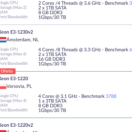
Single CPU
2 Cores /4 Threads @ 3.6 GHz - Benchmark
3
Storage (Max 2)
2 х 1TB SATA
RAM
8 GB DDR3
Port/Bandwidth
1Gbps/30 TB
Xeon E3-1230v2
Ámsterdam, NL
Single CPU
4 Cores /8 Threads @ 3.3 GHz - Benchmark
6
Storage (Max 4)
2 х 1TB SATA
RAM
16 GB DDR3
Port/Bandwidth
1Gbps/30 TB
Oferta
Xeon E3-1220
Varsovia, PL
Single CPU
4 Cores @ 3.1 GHz - Benchmark
3788
Storage (Max 4)
1 х 3TB SATA
RAM
8 GB DDR3
Port/Bandwidth
1Gbps/30 TB
Xeon E3-1220v2