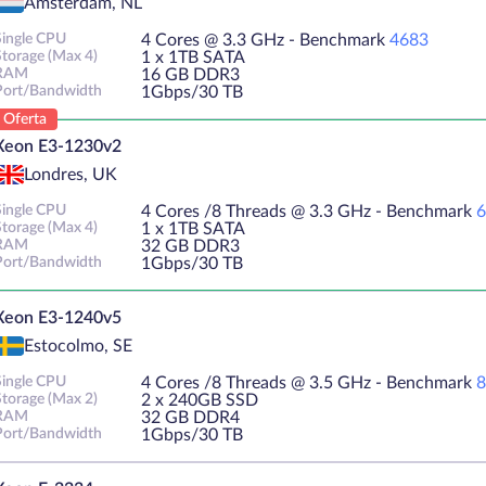
Ámsterdam, NL
Single CPU
4 Cores @ 3.3 GHz - Benchmark
4683
Storage (Max 4)
1 х 1TB SATA
RAM
16 GB DDR3
Port/Bandwidth
1Gbps/30 TB
Oferta
Xeon E3-1230v2
Londres, UK
Single CPU
4 Cores /8 Threads @ 3.3 GHz - Benchmark
6
Storage (Max 4)
1 х 1TB SATA
RAM
32 GB DDR3
Port/Bandwidth
1Gbps/30 TB
Xeon E3-1240v5
Estocolmo, SE
Single CPU
4 Cores /8 Threads @ 3.5 GHz - Benchmark
8
Storage (Max 2)
2 х 240GB SSD
RAM
32 GB DDR4
Port/Bandwidth
1Gbps/30 TB