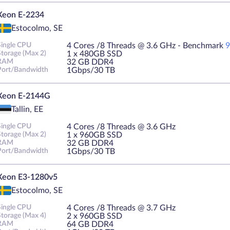
Xeon E-2234
Estocolmo, SE
Single CPU
4 Cores /8 Threads @ 3.6 GHz - Benchmark
9
Storage (Max 2)
1 х 480GB SSD
RAM
32 GB DDR4
Port/Bandwidth
1Gbps/30 TB
Xeon E-2144G
Tallin, EE
Single CPU
4 Cores /8 Threads @ 3.6 GHz
Storage (Max 2)
1 х 960GB SSD
RAM
32 GB DDR4
Port/Bandwidth
1Gbps/30 TB
Xeon E3-1280v5
Estocolmo, SE
Single CPU
4 Cores /8 Threads @ 3.7 GHz
Storage (Max 4)
2 х 960GB SSD
RAM
64 GB DDR4