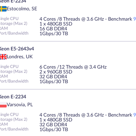
Xeon E-2234
Estocolmo, SE
Single CPU
4 Cores /8 Threads @ 3.6 GHz - Benchmark
9
Storage (Max 2)
1 х 480GB SSD
RAM
16 GB DDR4
Port/Bandwidth
1Gbps/30 TB
Xeon E5-2643v4
Londres, UK
Single CPU
6 Cores /12 Threads @ 3.4 GHz
Storage (Max 2)
2 х 960GB SSD
RAM
32 GB DDR4
Port/Bandwidth
1Gbps/30 TB
Xeon E-2234
Varsovia, PL
Single CPU
4 Cores /8 Threads @ 3.6 GHz - Benchmark
9
Storage (Max 2)
1 х 480GB SSD
RAM
32 GB DDR4
Port/Bandwidth
1Gbps/30 TB