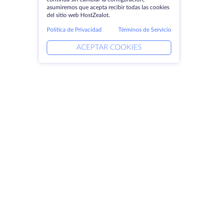
asumiremos que acepta recibir todas las cookies
del sitio web HostZealot.
Política de Privacidad
Términos de Servicio
ACEPTAR COOKIES
Productos
Soluciones
Servidores dedicados
Servicios DevOps
VPS
Ayuda vinculada
Colocación
Keitaro VPS
Dominios
RDP
Espacio de almacenamiento
Certificados SSL
Empresa
Aviso jurídico
Acerca de HostZealot
SLA
Contacto
Política de privacidad
Centros de datos
Declaración de confidencialidad