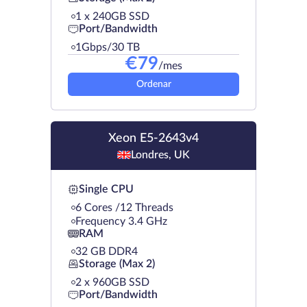
1 х 240GB SSD
Port/Bandwidth
1Gbps/30 TB
€
79
/mes
Ordenar
Xeon E5-2643v4
Londres, UK
Single CPU
6 Cores /12 Threads
Frequency 3.4 GHz
RAM
32 GB DDR4
Storage (Max 2)
2 х 960GB SSD
Port/Bandwidth