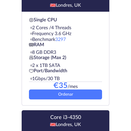
Londres, UK
Single CPU
2 Cores /4 Threads
Frequency 3.6 GHz
Benchmark
3297
RAM
8 GB DDR3
Storage (Max 2)
2 х 1TB SATA
Port/Bandwidth
1Gbps/30 TB
€
35
/mes
Ordenar
Core i3-4350
Londres, UK