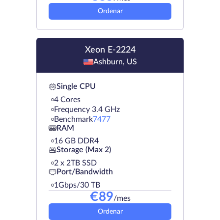
Ordenar
Xeon E-2224
Ashburn, US
Single CPU
4 Cores
Frequency 3.4 GHz
Benchmark
7477
RAM
16 GB DDR4
Storage (Max 2)
2 х 2TB SSD
Port/Bandwidth
1Gbps/30 TB
€
89
/mes
Ordenar