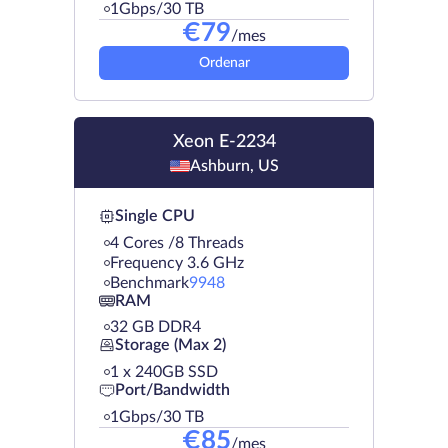
1Gbps/30 TB
€
79
/mes
Ordenar
Xeon E-2234
Ashburn, US
Single CPU
4 Cores /8 Threads
Frequency 3.6 GHz
Benchmark
9948
RAM
32 GB DDR4
Storage (Max 2)
1 х 240GB SSD
Port/Bandwidth
1Gbps/30 TB
€
85
/mes