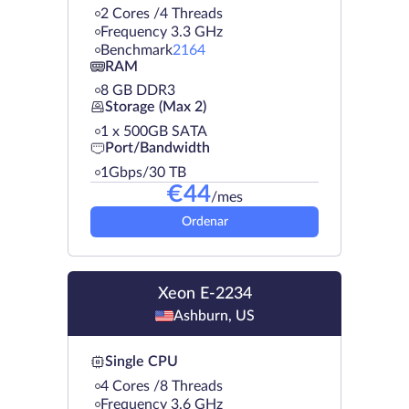
2 Cores /4 Threads
Frequency 3.3 GHz
Benchmark
2164
RAM
8 GB DDR3
Storage (Max 2)
1 х 500GB SATA
Port/Bandwidth
1Gbps/30 TB
€
44
/mes
Ordenar
Xeon E-2234
Ashburn, US
Single CPU
4 Cores /8 Threads
Frequency 3.6 GHz