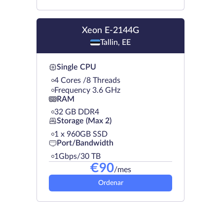
Xeon E-2144G
Tallin, EE
Single CPU
4 Cores /8 Threads
Frequency 3.6 GHz
RAM
32 GB DDR4
Storage (Max 2)
1 х 960GB SSD
Port/Bandwidth
1Gbps/30 TB
€
90
/mes
Ordenar