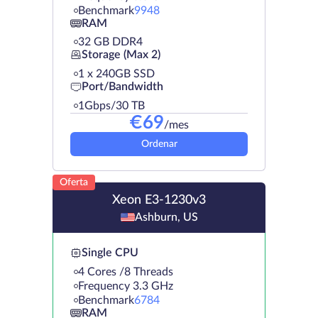
Benchmark
9948
RAM
32 GB DDR4
Storage (Max 2)
1 х 240GB SSD
Port/Bandwidth
1Gbps/30 TB
€
69
/mes
Ordenar
Oferta
Xeon E3-1230v3
Ashburn, US
Single CPU
4 Cores /8 Threads
Frequency 3.3 GHz
Benchmark
6784
RAM