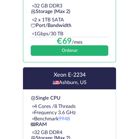
32 GB DDR3
Storage (Max 2)
2 х 1TB SATA
Port/Bandwidth
1Gbps/30 TB
€
69
/mes
Ordenar
Xeon E-2234
Ashburn, US
Single CPU
4 Cores /8 Threads
Frequency 3.6 GHz
Benchmark
9948
RAM
32 GB DDR4
Storage (Max 2)