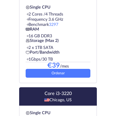
Single CPU
2 Cores /4 Threads
Frequency 3.6 GHz
Benchmark
3297
RAM
16 GB DDR3
Storage (Max 2)
2 х 1TB SATA
Port/Bandwidth
1Gbps/30 TB
€
39
/mes
Ordenar
Core i3-3220
Chicago, US
Single CPU