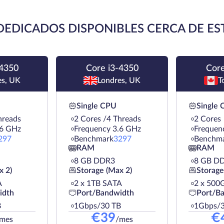
DEDICADOS DISPONIBLES CERCA DE ES
-4350
Core i3-4350
Core
es, UK
Londres, UK
T
Single CPU
Single
hreads
2 Cores /4 Threads
2 Cores
.6 GHz
Frequency 3.6 GHz
Frequen
297
Benchmark
3297
Benchm
RAM
RAM
8 GB DDR3
8 GB D
x 2)
Storage (Max 2)
Storage
A
2 х 1TB SATA
2 х 500
idth
Port/Bandwidth
Port/B
B
1Gbps/30 TB
1Gbps/3
€
39
€
mes
/mes