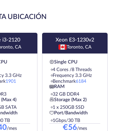
TA UBICACIÓN
 i3-2120
Xeon E3-1230v2
oronto, CA
Toronto, CA
 CPU
Single CPU
4 Cores /8 Threads
cy 3.3 GHz
Frequency 3.3 GHz
ark
1901
Benchmark
6184
RAM
DR3
32 GB DDR4
 (Max 4)
Storage (Max 2)
GB SATA
1 х 250GB SSD
andwidth
Port/Bandwidth
0 TB
1Gbps/30 TB
40
€
56
/mes
/mes