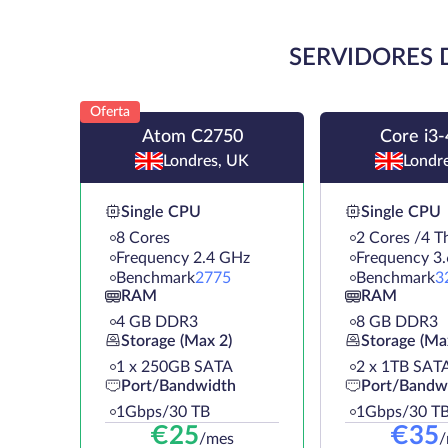
SERVIDORES 
Oferta
Atom C2750
Core i3
Londres, UK
Londr
Single CPU
Single CPU
8 Cores
2 Cores /4 T
Frequency 2.4 GHz
Frequency 3
Benchmark
2775
Benchmark
3
RAM
RAM
4 GB DDR3
8 GB DDR3
Storage (Max 2)
Storage (Ma
1 х 250GB SATA
2 х 1TB SAT
Port/Bandwidth
Port/Bandw
1Gbps/30 TB
1Gbps/30 T
€
25
€
35
/mes
/