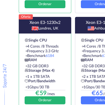
Ordenar
Orden
Oferta
Xeon E3-1230v2
Xeon E3-
Londres, UK
Ashbu
Single CPU
Single CPU
4 Cores /8 Threads
4 Cores /8 T
Frequency 3.3 GHz
Frequency 3
Benchmark
6184
Benchmark
6
RAM
RAM
Soporte 24/7
32 GB DDR3
32 GB DDR3
Storage (Max 4)
Storage (Ma
1 х 1TB SATA
2 х 1TB SAT
Port/Bandwidth
Port/Bandw
1Gbps/30 TB
1Gbps/30 T
€
59
€
65
/mes
/
Ordenar
Orden