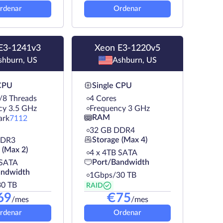
rdenar
Ordenar
E3-1241v3
Xeon E3-1220v5
shburn, US
Ashburn, US
 CPU
Single CPU
/8 Threads
4 Cores
cy 3.5 GHz
Frequency 3 GHz
RAM
ark
7112
32 GB DDR4
Storage (Max 4)
DDR3
 (Max 2)
4 х 4TB SATA
Port/Bandwidth
 SATA
andwidth
1Gbps/30 TB
0 TB
RAID
69
€
75
/mes
/mes
rdenar
Ordenar