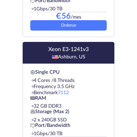
Port/Bandwidth
1Gbps/30 TB
€
56
/mes
Ordenar
Xeon E3-1241v3
Ashburn, US
Single CPU
4 Cores /8 Threads
Frequency 3.5 GHz
Benchmark
7112
RAM
32 GB DDR3
Storage (Max 2)
2 х 240GB SSD
Port/Bandwidth
1Gbps/30 TB