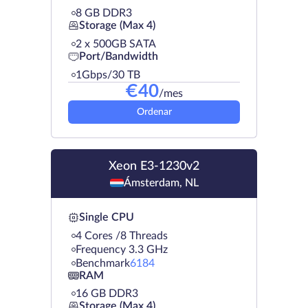
8 GB DDR3
Storage (Max 4)
2 х 500GB SATA
Port/Bandwidth
1Gbps/30 TB
€
40
/mes
Ordenar
Xeon E3-1230v2
Ámsterdam, NL
Single CPU
4 Cores /8 Threads
Frequency 3.3 GHz
Benchmark
6184
RAM
16 GB DDR3
Storage (Max 4)