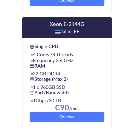
Ordenar
Xeon E-2144G
Tallin, EE
Single CPU
4 Cores /8 Threads
Frequency 3.6 GHz
RAM
32 GB DDR4
Storage (Max 2)
1 х 960GB SSD
Port/Bandwidth
1Gbps/30 TB
€
90
/mes
Ordenar