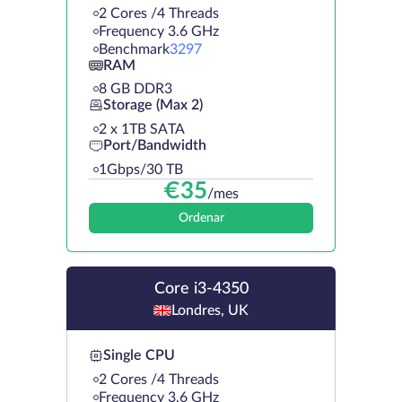
2 Cores /4 Threads
Frequency 3.6 GHz
Benchmark
3297
RAM
8 GB DDR3
Storage (Max 2)
2 х 1TB SATA
Port/Bandwidth
1Gbps/30 TB
€
35
/mes
Ordenar
Core i3-4350
Londres, UK
Single CPU
2 Cores /4 Threads
Frequency 3.6 GHz