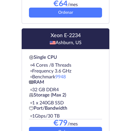
€
64
/mes
Ordenar
Xeon E-2234
Ashburn, US
Single CPU
4 Cores /8 Threads
Frequency 3.6 GHz
Benchmark
9948
RAM
32 GB DDR4
Storage (Max 2)
1 х 240GB SSD
Port/Bandwidth
1Gbps/30 TB
€
79
/mes