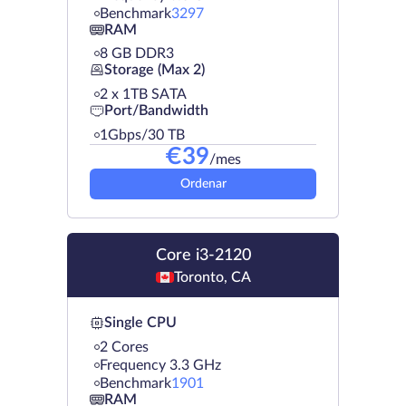
Benchmark
3297
RAM
8 GB DDR3
Storage (Max 2)
2 х 1TB SATA
Port/Bandwidth
1Gbps/30 TB
€
39
/mes
Ordenar
Core i3-2120
Toronto, CA
Single CPU
2 Cores
Frequency 3.3 GHz
Benchmark
1901
RAM