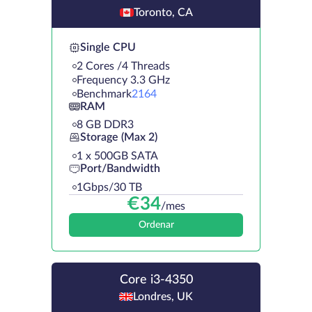
Toronto, CA
Single CPU
2 Cores /4 Threads
Frequency 3.3 GHz
Benchmark
2164
RAM
8 GB DDR3
Storage (Max 2)
1 х 500GB SATA
Port/Bandwidth
1Gbps/30 TB
€
34
/mes
Ordenar
Core i3-4350
Londres, UK