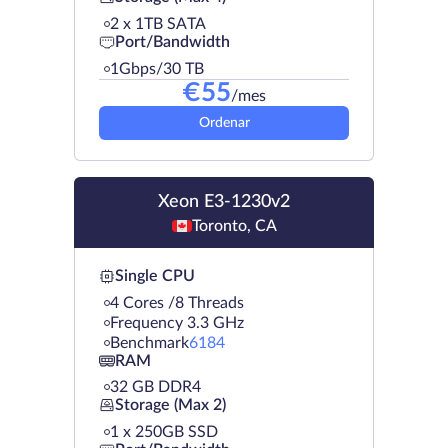
2 х 1TB SATA
Port/Bandwidth
1Gbps/30 TB
€
55
/mes
Ordenar
Xeon E3-1230v2
Toronto, CA
Single CPU
4 Cores /8 Threads
Frequency 3.3 GHz
Benchmark
6184
RAM
32 GB DDR4
Storage (Max 2)
1 х 250GB SSD