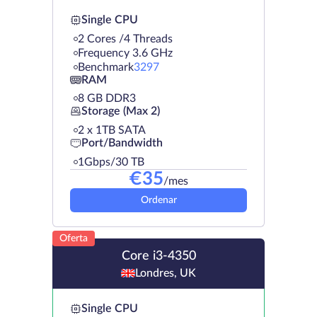
Single CPU
2 Cores /4 Threads
Frequency 3.6 GHz
Benchmark
3297
RAM
8 GB DDR3
Storage (Max 2)
2 х 1TB SATA
Port/Bandwidth
1Gbps/30 TB
€
35
/mes
Ordenar
Oferta
Core i3-4350
Londres, UK
Single CPU