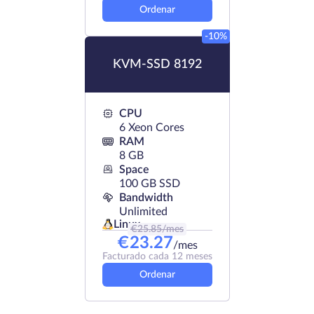
Ordenar
-10%
KVM-SSD 8192
CPU
6 Xeon Cores
RAM
8 GB
Space
100 GB SSD
Bandwidth
Unlimited
Linux
€
25.85
/mes
€
23.27
/mes
Facturado cada 12 meses
Ordenar