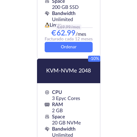
Space
200 GB SSD
Bandwidth
Unlimited
Linux
€
69.99
/mes
€
62.99
/mes
Facturado cada 12 meses
Ordenar
-10%
KVM-NVMe 2048
CPU
3 Epyc Cores
RAM
2 GB
Space
20 GB NVMe
Bandwidth
Unlimited