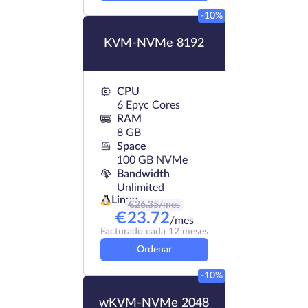
-10%
KVM-NVMe 8192
CPU
6 Epyc Cores
RAM
8 GB
Space
100 GB NVMe
Bandwidth
Unlimited
Linux
€
26.35
/mes
€
23.72
/mes
Facturado cada 12 meses
Ordenar
-10%
wKVM-NVMe 2048