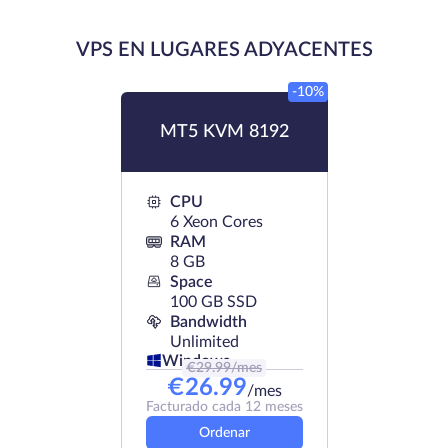
VPS EN LUGARES ADYACENTES
-10%
MT5 KVM 8192
CPU
6 Xeon Cores
RAM
8 GB
Space
100 GB SSD
Bandwidth
Unlimited
Windows
€
29.99
/mes
€
26.99
/mes
Facturado cada 12 meses
Ordenar