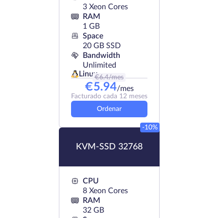
3 Xeon Cores
RAM
1 GB
Space
20 GB SSD
Bandwidth
Unlimited
Linux
€
6.4
/mes
€
5.94
/mes
Facturado cada 12 meses
Ordenar
-10%
KVM-SSD 32768
CPU
8 Xeon Cores
RAM
32 GB