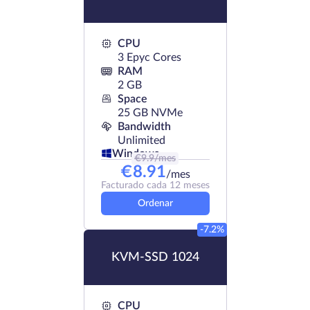
CPU
3 Epyc Cores
RAM
2 GB
Space
25 GB NVMe
Bandwidth
Unlimited
Windows
€
9.9
/mes
€
8.91
/mes
Facturado cada 12 meses
Ordenar
-7.2%
KVM-SSD 1024
CPU