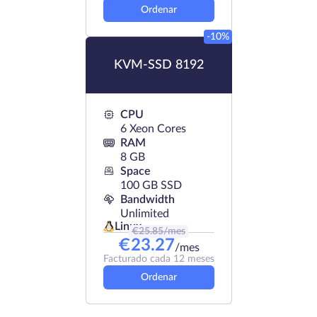
Ordenar
-10%
KVM-SSD 8192
CPU
6 Xeon Cores
RAM
8 GB
Space
100 GB SSD
Bandwidth
Unlimited
Linux
€
25.85
/mes
€
23.27
/mes
Facturado cada 12 meses
Ordenar