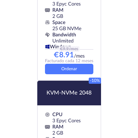
3 Epyc Cores
RAM
2 GB
Space
25 GB NVMe
Bandwidth
Unlimited
Windows
€
9.9
/mes
€
8.91
/mes
Facturado cada 12 meses
Ordenar
-10%
KVM-NVMe 2048
CPU
3 Epyc Cores
RAM
2 GB