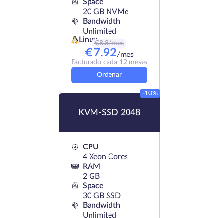
Space
20 GB NVMe
Bandwidth
Unlimited
Linux
€
8.8
/mes
€
7.92
/mes
Facturado cada 12 meses
Ordenar
-10%
KVM-SSD 2048
CPU
4 Xeon Cores
RAM
2 GB
Space
30 GB SSD
Bandwidth
Unlimited