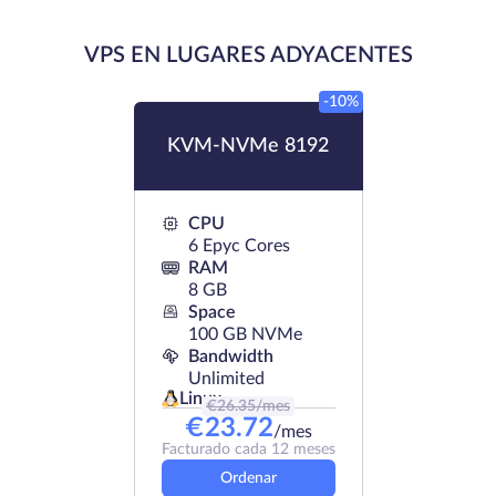
VPS EN LUGARES ADYACENTES
-10%
KVM-NVMe 8192
CPU
6 Epyc Cores
RAM
8 GB
Space
100 GB NVMe
Bandwidth
Unlimited
Linux
€
26.35
/mes
€
23.72
/mes
Facturado cada 12 meses
Ordenar