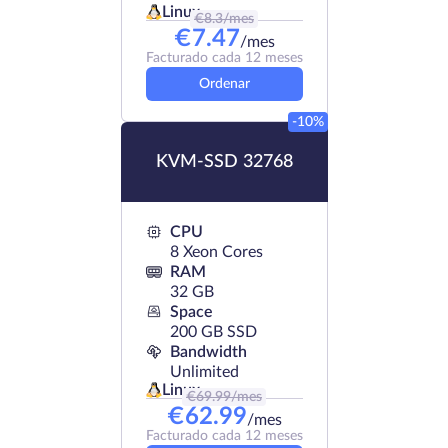
Linux
€
8.3
/mes
€
7.47
/mes
Facturado cada 12 meses
Ordenar
-10%
KVM-SSD 32768
CPU
8 Xeon Cores
RAM
32 GB
Space
200 GB SSD
Bandwidth
Unlimited
Linux
€
69.99
/mes
€
62.99
/mes
Facturado cada 12 meses