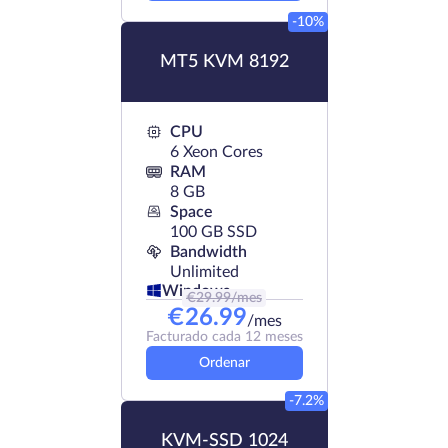
-10%
MT5 KVM 8192
CPU
6 Xeon Cores
RAM
8 GB
Space
100 GB SSD
Bandwidth
Unlimited
Windows
€
29.99
/mes
€
26.99
/mes
Facturado cada 12 meses
Ordenar
-7.2%
KVM-SSD 1024