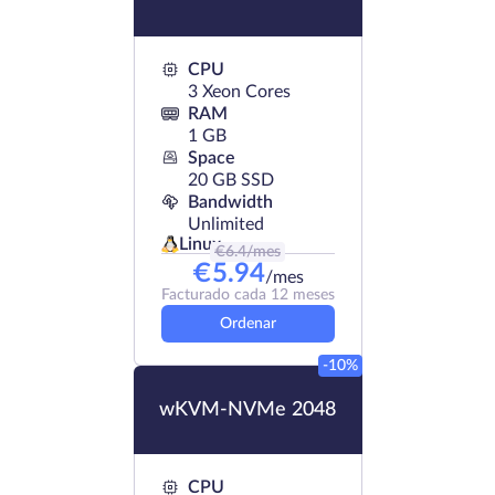
CPU
3 Xeon Cores
RAM
1 GB
Space
20 GB SSD
Bandwidth
Unlimited
Linux
€
6.4
/mes
€
5.94
/mes
Facturado cada 12 meses
Ordenar
-10%
wKVM-NVMe 2048
CPU