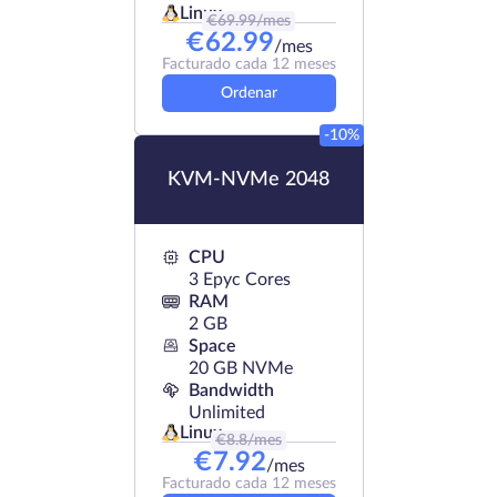
Linux
€
69.99
/mes
€
62.99
/mes
Facturado cada 12 meses
Ordenar
-10%
KVM-NVMe 2048
CPU
3 Epyc Cores
RAM
2 GB
Space
20 GB NVMe
Bandwidth
Unlimited
Linux
€
8.8
/mes
€
7.92
/mes
Facturado cada 12 meses