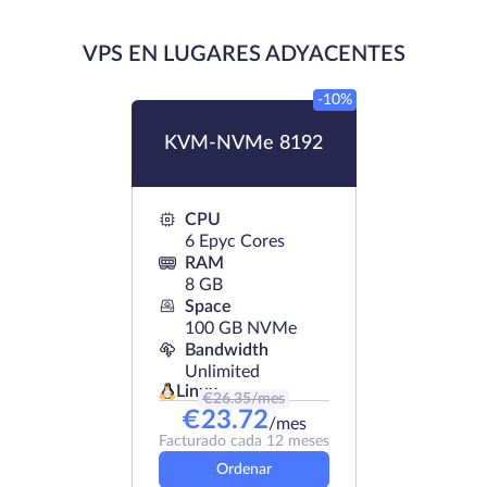
VPS EN LUGARES ADYACENTES
-10%
KVM-NVMe 8192
CPU
6 Epyc Cores
RAM
8 GB
Space
100 GB NVMe
Bandwidth
Unlimited
Linux
€
26.35
/mes
€
23.72
/mes
Facturado cada 12 meses
Ordenar