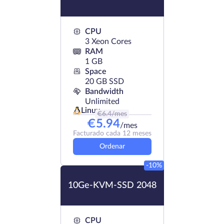
CPU
3 Xeon Cores
RAM
1 GB
Space
20 GB SSD
Bandwidth
Unlimited
Linux
€
6.4
/mes
€
5.94
/mes
Facturado cada 12 meses
Ordenar
-10%
10Ge-KVM-SSD 2048
CPU