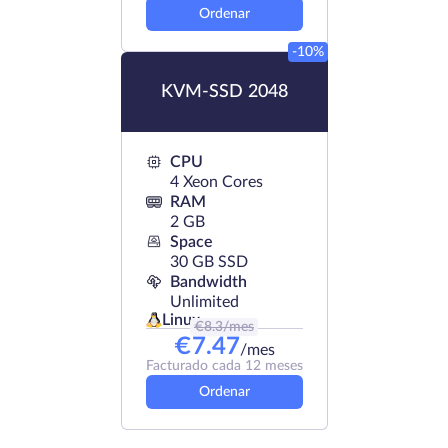
Ordenar
-10%
KVM-SSD 2048
CPU
4 Xeon Cores
RAM
2 GB
Space
30 GB SSD
Bandwidth
Unlimited
Linux
€
8.3
/mes
€
7.47
/mes
Facturado cada 12 meses
Ordenar