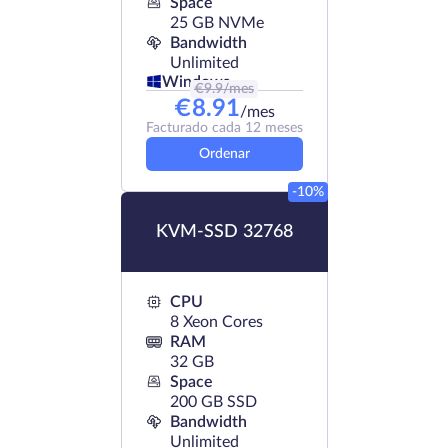
Space
25 GB NVMe
Bandwidth
Unlimited
Windows
€
9.9
/mes
€
8.91
/mes
Facturado cada 12 meses
Ordenar
-10%
KVM-SSD 32768
CPU
8 Xeon Cores
RAM
32 GB
Space
200 GB SSD
Bandwidth
Unlimited