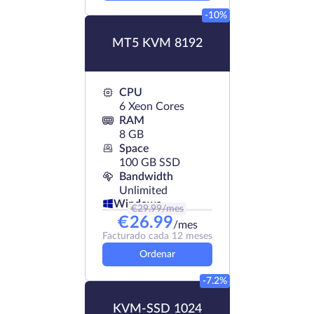
-10%
MT5 KVM 8192
CPU
6 Xeon Cores
RAM
8 GB
Space
100 GB SSD
Bandwidth
Unlimited
Windows
€
29.99
/mes
€
26.99
/mes
Facturado cada 12 meses
Ordenar
-7.2%
KVM-SSD 1024