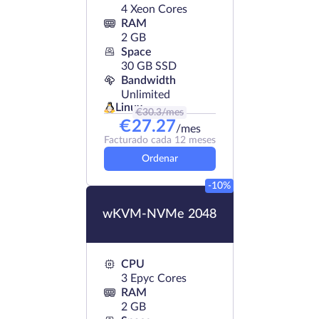
4 Xeon Cores
RAM
2 GB
Space
30 GB SSD
Bandwidth
Unlimited
Linux
€
30.3
/mes
€
27.27
/mes
Facturado cada 12 meses
Ordenar
-10%
wKVM-NVMe 2048
CPU
3 Epyc Cores
RAM
2 GB