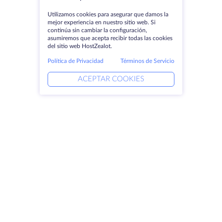
Utilizamos cookies para asegurar que damos la
mejor experiencia en nuestro sitio web. Si
continúa sin cambiar la configuración,
asumiremos que acepta recibir todas las cookies
del sitio web HostZealot.
Política de Privacidad
Términos de Servicio
ACEPTAR COOKIES
Productos
Soluciones
Servidores dedicados
Servicios DevOps
VPS
Ayuda vinculada
Colocación
Keitaro VPS
Dominios
RDP
Espacio de almacenamiento
Certificados SSL