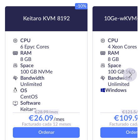
-10%
Keitaro KVM 8192
10Ge-wKVM-
CPU
CPU
6 Epyc Cores
4 Xeon Cores
RAM
RAM
8 GB
8 GB
Space
Space
100 GB NVMe
100 GB SSD
Bandwidth
Bandwidth
Unlimited
Unlimited
Windows
OS
CentOS
Software
Keitaro
€
28.99
/mes
€
121.5
/
€
26.09
€
109.9
/mes
Facturado cada 12 meses
Facturado cada
Ordenar
Ordena