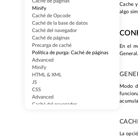
Caché de páginas
Cache y 
Minify
algo simi
Caché de Opcode
Caché de la base de datos
Caché del navegador
CONF
Caché de páginas
Precarga de caché
En el m
Política de purga: Caché de páginas
General.
Advanced
Minify
GENE
HTML & XML
JS
Modo de
CSS
funciona
Advanced
acumulad
Caché del navegador
Conexión de Google Page Speed con
W3 Total Cache
CACH
La opció