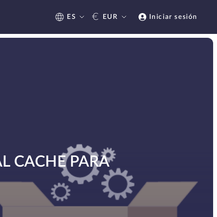
€
ES
EUR
Iniciar sesión
L CACHE PARA