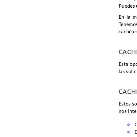
Puedes u
En la m
Tenemo
caché e
CACH
Esta opc
las soli
CACH
Estos so
nos inte
C
D