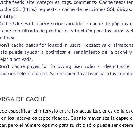
ache feeds: site, categories, tags, comments- Cache feeds (en
ache SSL (https) requests - caché de peticiones SSL únicas
n https.
ache URIs with query string variables - caché de páginas c
nline con filtrado de productos, y también para los sitios w
n línea.
on’t cache pages for logged in users - desactiva el almacen
sto puede ayudar a optimizar el rendimiento de la caché y 
ejarla activada.
Don’t cache pages for following user roles - desactiva e
suarios seleccionados. Se recomienda activar para las cuentas
ARGA DE CACHÉ
de especificar el intervalo entre las actualizaciones de la c
 en los intervalos especificados. Cuanto mayor sea la capacid
car, pero el número óptimo para su sitio sólo puede ser deter