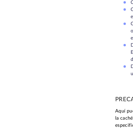
C
C
e
C
o
e
D
E
d
u
PREC
Aquí pue
la caché
especifi