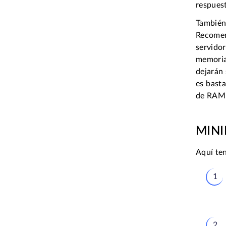
respuest
También
Recomen
servido
memoria
dejarán
es bast
de RAM 
MINI
Aquí te