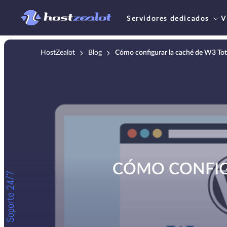
Servidores dedicados
V
HostZealot
Blog
Cómo configurar la caché de W3 To
CÓMO CONFIG
Soporte 24/7