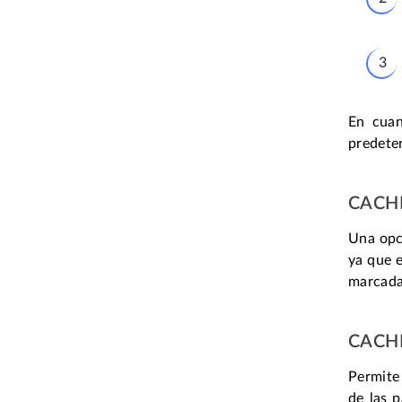
En cuan
predete
CACH
Una opc
ya que 
marcada
CACHÉ
Permite 
de las 