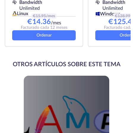
Bandwidth
Bandwidth
Unlimited
Unlimited
Linux
Windows
€
15.95
/mes
€
138.99
/
€
14.36
€
125.4
/mes
Facturado cada 12 meses
Facturado cada
Ordenar
Ordena
OTROS ARTÍCULOS SOBRE ESTE TEMA