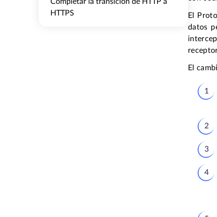
Completar la transición de HTTP a
HTTPS
El Proto
datos p
intercep
receptor
El camb