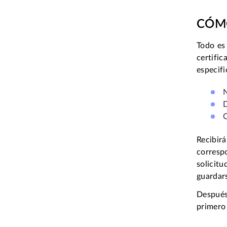
CÓMO
Todo es 
certifi
especifi
N
D
C
Recibir
correspo
solicit
guardars
Después
primero 