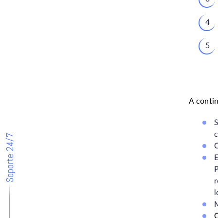
A contin
S
c
Soporte 24/7
C
E
P
r
l
M
C