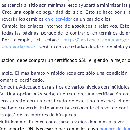
asistencia al sitio son mínimas, esto ayudará a minimizar las
Cree una copia de seguridad del sitio. Esto se hace por si 
revertir los cambios
en el servidor
en un par de clics.
Cambie los enlaces internos de absolutos a relativos. Esto
todas las páginas, porque de lo contrario, en términos de p
Por ejemplo, el enlace
https://hostzealot.com/categor
/categoria/base
- será un enlace relativo desde el dominio y 
uación, debe comprar un certificado SSL, eligiendo la mejor o
imple. El más barato y rápido requiere sólo una condición
ompra el certificado.
omodín. Adecuado para sitios de varios niveles con múltiple
V. Una opción más seria, que requiere una verificación co
ero su sitio con un certificado de este tipo mostrará el no
esaltado en verde. Esto aumenta seriamente el nivel de confi
os ojos" de los motores de búsqueda.
ultidominio. Pueden conectarse a varios dominios a la vez.
on soporte IDN. Necesario para aquellos cuyo
nombre de dom