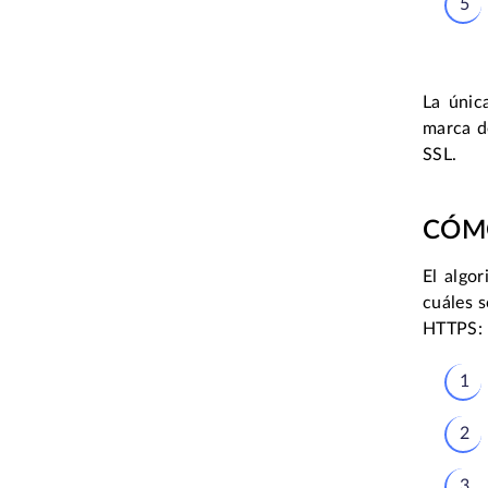
La únic
marca d
SSL.
CÓMO
El algo
cuáles s
HTTPS: