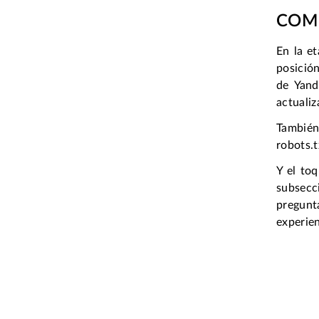
COMP
En la e
posición
de Yand
actualiz
También 
robots.t
Y el to
subsecci
pregunt
experien