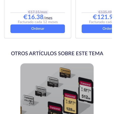
€
17.15
/mes
€
135.49
/
€
16.38
€
121.9
/mes
Facturado cada 12 meses
Facturado cada
Ordenar
Ordena
OTROS ARTÍCULOS SOBRE ESTE TEMA