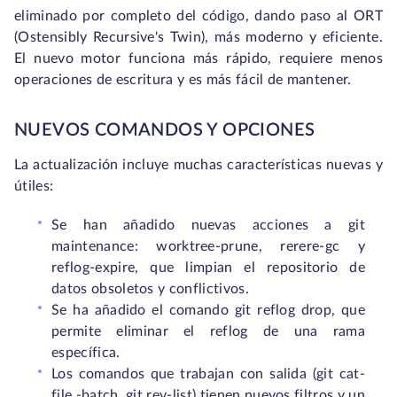
eliminado por completo del código, dando paso al ORT
(Ostensibly Recursive's Twin), más moderno y eficiente.
El nuevo motor funciona más rápido, requiere menos
operaciones de escritura y es más fácil de mantener.
NUEVOS COMANDOS Y OPCIONES
La actualización incluye muchas características nuevas y
útiles:
Se han añadido nuevas acciones a
git
maintenance
:
worktree-prune, rerere-gc
y
reflog-expire
, que limpian el repositorio de
datos obsoletos y conflictivos.
Se ha añadido el comando
git reflog drop
, que
permite eliminar el reflog de una rama
específica.
Los comandos que trabajan con salida (
git cat-
file -batch, git rev-list
) tienen nuevos filtros y un