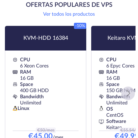
OFERTAS POPULARES DE VPS
Ver todos los productos
-10%
KVM-HDD 16384
Keitaro KV
CPU
CPU
6 Xeon Cores
6 Epyc Cores
RAM
RAM
16 GB
16 GB
Space
Space
400 GB HDD
150 GB NVMe
Bandwidth
Bandwidth
Unlimited
Unlimited
Linux
OS
CentOS
Software
Keitaro
€
50
/mes
€
55.54
/
€
45.00
€
49.9
/mes