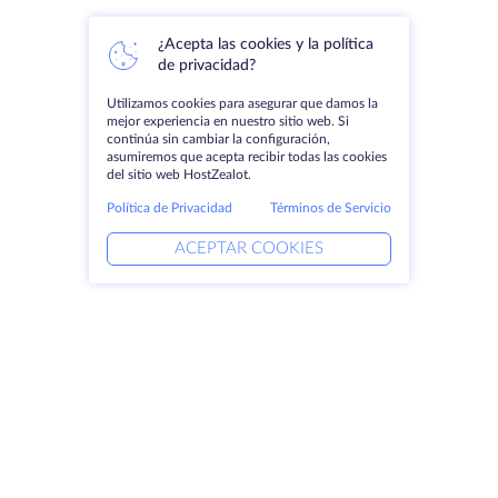
¿Acepta las cookies y la política
de privacidad?
Utilizamos cookies para asegurar que damos la
mejor experiencia en nuestro sitio web. Si
continúa sin cambiar la configuración,
asumiremos que acepta recibir todas las cookies
del sitio web HostZealot.
Política de Privacidad
Términos de Servicio
ACEPTAR COOKIES
Productos
Soluciones
Servidores dedicados
Servicios DevOps
VPS
Ayuda vinculada
Colocación
Keitaro VPS