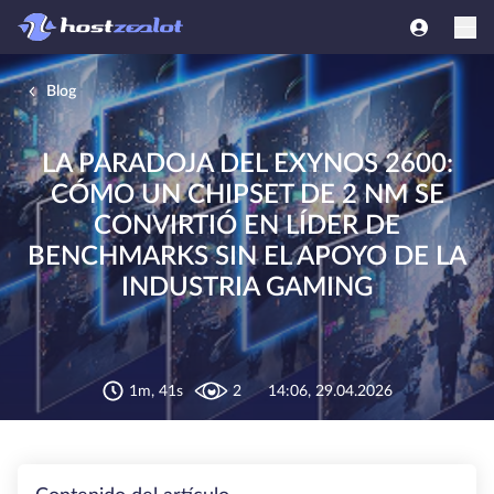
Blog
LA PARADOJA DEL EXYNOS 2600:
CÓMO UN CHIPSET DE 2 NM SE
CONVIRTIÓ EN LÍDER DE
BENCHMARKS SIN EL APOYO DE LA
INDUSTRIA GAMING
1m, 41s
2
14:06, 29.04.2026