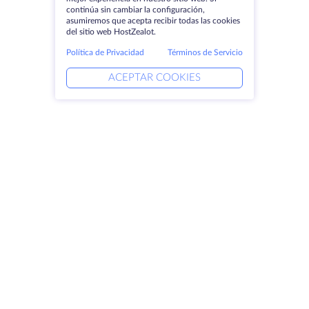
continúa sin cambiar la configuración,
asumiremos que acepta recibir todas las cookies
del sitio web HostZealot.
Política de Privacidad
Términos de Servicio
ACEPTAR COOKIES
Productos
Soluciones
Servidores dedicados
Servicios DevOps
VPS
Ayuda vinculada
Colocación
Keitaro VPS
Dominios
RDP
Espacio de almacenamiento
Certificados SSL
Empresa
Aviso jurídico
Acerca de HostZealot
SLA
Contacto
Política de privacidad