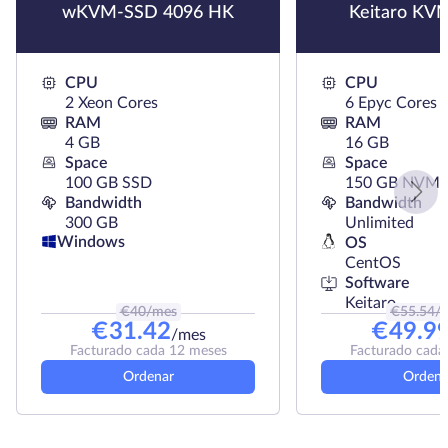
wKVM-SSD 4096 HK
Keitaro KV
CPU
CPU
2 Xeon Cores
6 Epyc Cores
RAM
RAM
4 GB
16 GB
Space
Space
100 GB SSD
150 GB NVMe
Bandwidth
Bandwidth
300 GB
Unlimited
Windows
OS
CentOS
Software
Keitaro
€
40
/mes
€
55.54
/
€
31.42
€
49.9
/mes
Facturado cada 12 meses
Facturado cada
Ordenar
Ordena