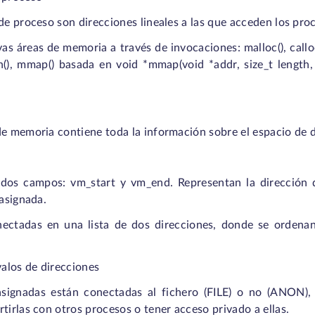
de proceso son direcciones lineales a las que acceden los pro
s áreas de memoria a través de invocaciones: malloc(), calloc(
(), mmap() basada en void *mmap(void *addr, size_t length, in
de memoria contiene toda la información sobre el espacio de d
dos campos: vm_start y vm_end. Representan la dirección de
 asignada.
nectadas en una lista de dos direcciones, donde se orden
valos de direcciones
 asignadas están conectadas al fichero (FILE) o no (ANON)
tirlas con otros procesos o tener acceso privado a ellas.