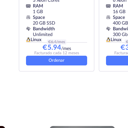
3 Xeon Cores
6 Xeon
RAM
RAM
1 GB
16 GB
Space
Space
20 GB SSD
400 G
Bandwidth
Bandwi
Unlimited
300 Gb
Linux
Linux
€
6.4
/mes
€
5.94
€
/mes
Facturado cada 12 meses
Factura
Ordenar