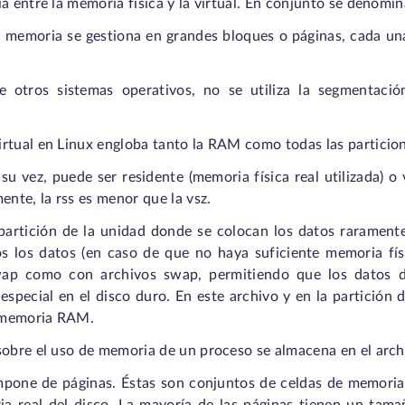
ia entre la memoria física y la virtual. En conjunto se deno
 la memoria se gestiona en grandes bloques o páginas, cada una
de otros sistemas operativos, no se utiliza la segmentaci
irtual en Linux engloba tanto la RAM como todas las partici
su vez, puede ser residente (memoria física real utilizada) o 
ente, la rss es menor que la vsz.
partición de la unidad donde se colocan los datos raramente
os los datos (en caso de que no haya suficiente memoria fís
wap como con archivos swap, permitiendo que los datos d
especial en el disco duro. En este archivo y en la partición d
 memoria RAM.
sobre el uso de memoria de un proceso se almacena en el arch
pone de páginas. Éstas son conjuntos de celdas de memoria 