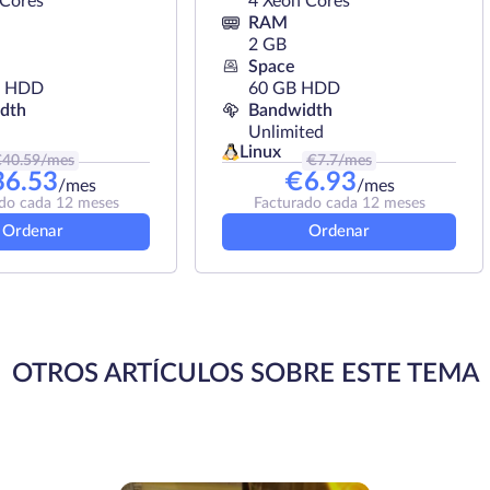
 Cores
4 Xeon Cores
RAM
2 GB
Space
B HDD
60 GB HDD
dth
Bandwidth
Unlimited
Linux
€
40.59
/mes
€
7.7
/mes
36.53
€
6.93
/mes
/mes
do cada 12 meses
Facturado cada 12 meses
Ordenar
Ordenar
OTROS ARTÍCULOS SOBRE ESTE TEMA