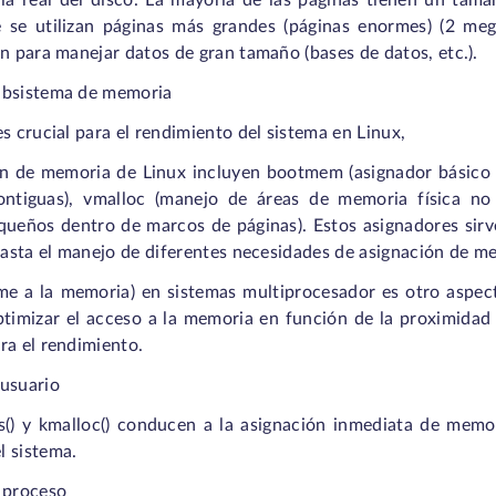
a real del disco. La mayoría de las páginas tienen un tam
 se utilizan páginas más grandes (páginas enormes) (2 meg
n para manejar datos de gran tamaño (bases de datos, etc.).
ubsistema de memoria
s crucial para el rendimiento del sistema en Linux,
n de memoria de Linux incluyen bootmem (asignador básico in
ntiguas), vmalloc (manejo de áreas de memoria física n
queños dentro de marcos de páginas). Estos asignadores sirv
 hasta el manejo de diferentes necesidades de asignación de m
 a la memoria) en sistemas multiprocesador es otro aspec
ptimizar el acceso a la memoria en función de la proximidad 
ra el rendimiento.
 usuario
s() y kmalloc() conducen a la asignación inmediata de memor
l sistema.
 proceso