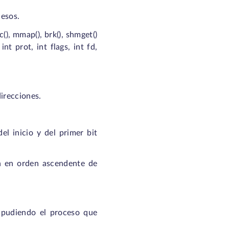
cesos.
), mmap(), brk(), shmget()
t prot, int flags, int fd,
irecciones.
l inicio y del primer bit
an en orden ascendente de
, pudiendo el proceso que