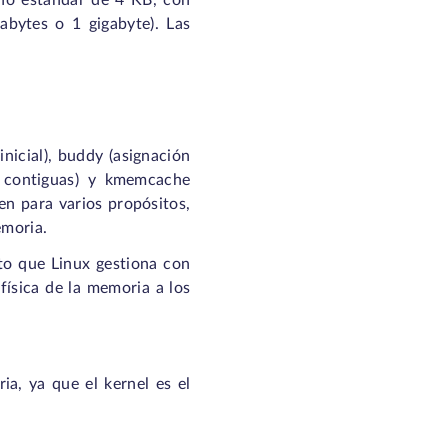
año estándar de 4 KB, con
abytes o 1 gigabyte). Las
icial), buddy (asignación
o contiguas) y kmemcache
en para varios propósitos,
emoria.
to que Linux gestiona con
física de la memoria a los
ia, ya que el kernel es el