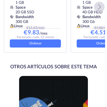
1 GB
1 GB
Space
Space
20 GB SSD
40 GB HDD
Bandwidth
Bandwidth
300 GB
300 Gb
Linux
Linux
€
11.33
/mes
€
4.88
/m
€
9.83
€
4.51
/mes
Facturado cada 12 meses
Facturado cada
Ordenar
Ordena
OTROS ARTÍCULOS SOBRE ESTE TEMA