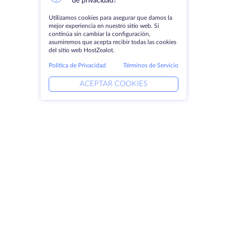
de privacidad?
Utilizamos cookies para asegurar que damos la
mejor experiencia en nuestro sitio web. Si
continúa sin cambiar la configuración,
asumiremos que acepta recibir todas las cookies
del sitio web HostZealot.
Política de Privacidad
Términos de Servicio
ACEPTAR COOKIES
Productos
Soluciones
Servidores dedicados
Servicios DevOps
VPS
Ayuda vinculada
Colocación
Keitaro VPS
Dominios
RDP
Espacio de almacenamiento
Certificados SSL