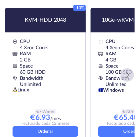
-10%
KVM-HDD 2048
10Ge-wKVM-
CPU
CPU
4 Xeon Cores
4 Xeon Cores
RAM
RAM
2 GB
4 GB
Space
Space
60 GB HDD
100 GB SSD
Bandwidth
Bandwidth
Unlimited
Unlimited
Linux
Windows
€
7.7
/mes
€
72
/m
€
6.93
€
65.4
/mes
Facturado cada 12 meses
Facturado cada
Ordenar
Ordena