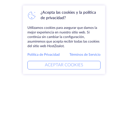
¿Acepta las cookies y la política
de privacidad?
Utilizamos cookies para asegurar que damos la
mejor experiencia en nuestro sitio web. Si
continúa sin cambiar la configuración,
asumiremos que acepta recibir todas las cookies
del sitio web HostZealot.
Política de Privacidad
Términos de Servicio
ACEPTAR COOKIES
Productos
Soluciones
Servidores dedicados
Servicios DevOps
VPS
Ayuda vinculada
Colocación
Keitaro VPS