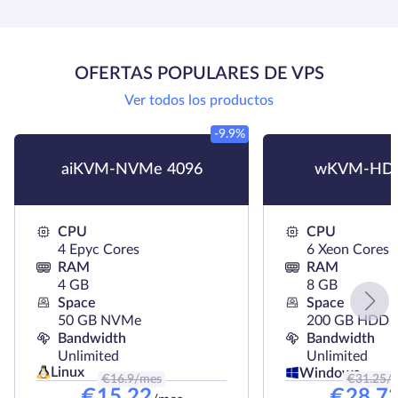
OFERTAS POPULARES DE VPS
Ver todos los productos
-9.9%
aiKVM-NVMe 4096
wKVM-HDD
CPU
CPU
4 Epyc Cores
6 Xeon Cores
RAM
RAM
4 GB
8 GB
Space
Space
50 GB NVMe
200 GB HDD
Bandwidth
Bandwidth
Unlimited
Unlimited
Linux
Windows
€
16.9
/mes
€
31.25
/
€
15.22
€
28.7