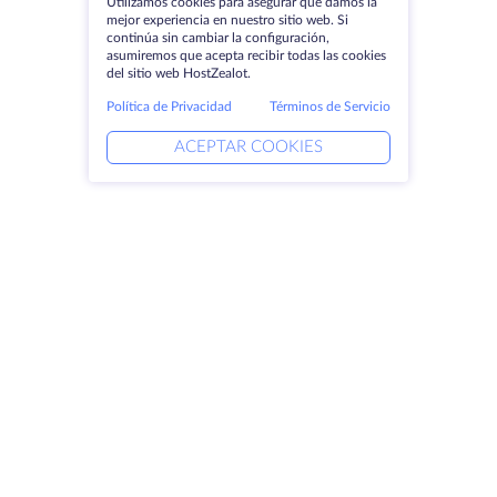
Utilizamos cookies para asegurar que damos la
mejor experiencia en nuestro sitio web. Si
continúa sin cambiar la configuración,
asumiremos que acepta recibir todas las cookies
del sitio web HostZealot.
Política de Privacidad
Términos de Servicio
ACEPTAR COOKIES
Productos
Soluciones
Servidores dedicados
Servicios DevOps
VPS
Ayuda vinculada
Colocación
Keitaro VPS
Dominios
RDP
Espacio de almacenamiento
Certificados SSL
Empresa
Aviso jurídico