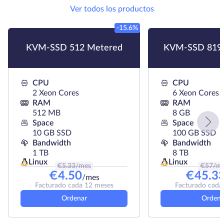
Ver todos los productos
-15.6%
KVM-SSD 512 Metered
KVM-SSD 819
CPU
CPU
2 Xeon Cores
6 Xeon Cores
RAM
RAM
512 MB
8 GB
Space
Space
10 GB SSD
100 GB SSD
Bandwidth
Bandwidth
1 TB
8 TB
Linux
Linux
€
5.33
/mes
€
57
/m
€
4.50
€
45.3
/mes
Facturado cada 12 meses
Facturado cada
Ordenar
Ordena