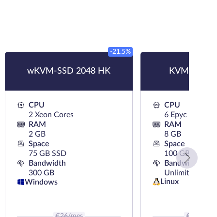
-21.5%
wKVM-SSD 2048 HK
KVM-NVMe
CPU
CPU
2 Xeon Cores
6 Epyc Cores
RAM
RAM
2 GB
8 GB
Space
Space
75 GB SSD
100 GB NVMe
Bandwidth
Bandwidth
300 GB
Unlimited
Linux
Windows
€
26
/mes
€
26.35
/m