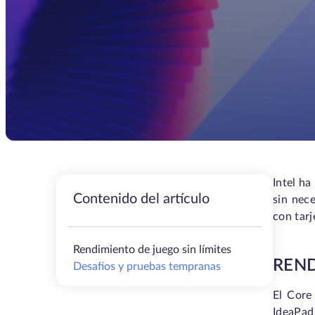
Intel h
Contenido del artículo
sin nec
con tarj
Rendimiento de juego sin límites
REND
Desafíos y pruebas tempranas
El Core
IdeaPad