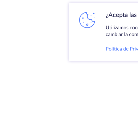
¿Acepta las 
Utilizamos coo
cambiar la con
Política de Pri
Produ
Servid
VPS
Coloc
@ 2009-2026 HostZealot - alquiler de
Domin
servidores dedicados y VPS, registro
Espac
de dominios.
almac
Certif
HZ Hosting LTD. IVA: BG203391232