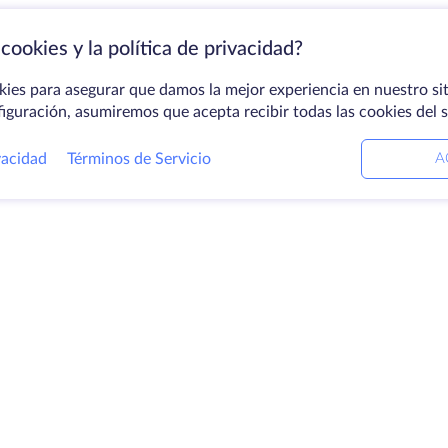
cookies y la política de privacidad?
kies para asegurar que damos la mejor experiencia en nuestro sit
figuración, asumiremos que acepta recibir todas las cookies del 
vacidad
Términos de Servicio
A
ctos
Soluciones
E
ores dedicados
Servicios DevOps
Ac
Ayuda vinculada
C
ación
Keitaro VPS
Ce
ios
RDP
Lo
io de
B
enamiento
Pr
icados SSL