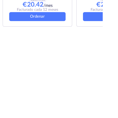
€
20.42
€
23.72
/mes
Facturado cada 12 meses
Facturado cada 
Ordenar
Ordena