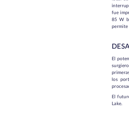
interru
fue imp
85 W ba
permite 
DESA
El pote
surgier
primeras
los por
procesad
El futu
Lake.