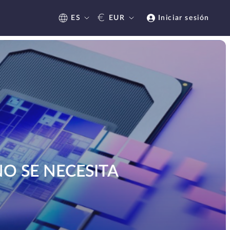
€
ES
EUR
Iniciar sesión
NO SE NECESITA