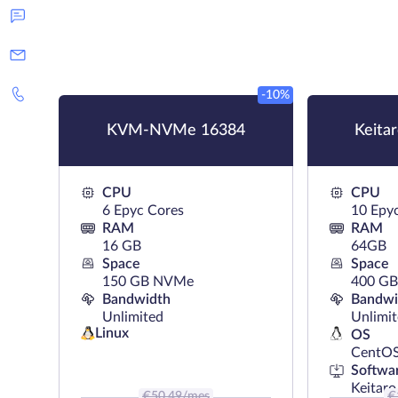
-10%
KVM-NVMe 16384
Keita
CPU
CPU
6 Epyc Cores
10 Epy
RAM
RAM
16 GB
64GB
Space
Space
150 GB NVMe
400 G
Bandwidth
Bandwi
Unlimited
Unlimi
Linux
OS
CentO
Softwa
Keitaro
€
50.49
/mes
€