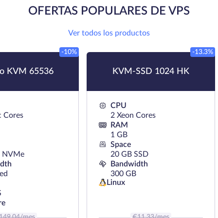
OFERTAS POPULARES DE VPS
Ver todos los productos
-10%
-13.3%
ro KVM 65536
KVM-SSD 1024 HK
CPU
c Cores
2 Xeon Cores
RAM
1 GB
Space
B NVMe
20 GB SSD
dth
Bandwidth
ted
300 GB
Linux
S
re
149.04
/mes
€
11.33
/mes