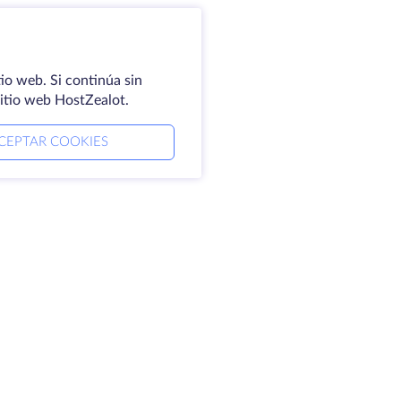
io web. Si continúa sin
sitio web HostZealot.
CEPTAR COOKIES
mpresa
Aviso jurídico
erca de HostZealot
SLA
ontacto
Política de privacidad
ntros de datos
Declaración de
oking Glass
confidencialidad
ase de conocimientos
Condiciones del servicio
ograma de afiliados