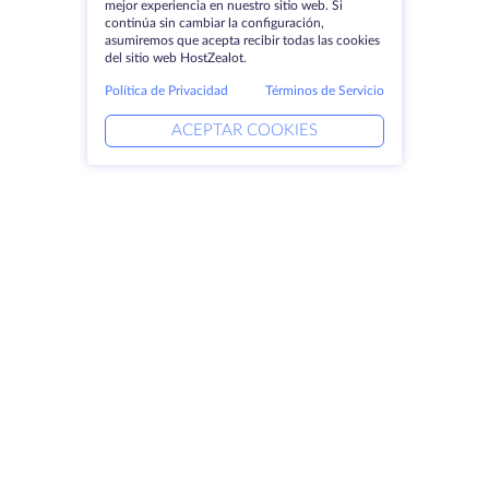
mejor experiencia en nuestro sitio web. Si
continúa sin cambiar la configuración,
asumiremos que acepta recibir todas las cookies
del sitio web HostZealot.
Política de Privacidad
Términos de Servicio
ACEPTAR COOKIES
Productos
Soluciones
Servidores dedicados
Servicios DevOps
VPS
Ayuda vinculada
Colocación
Keitaro VPS
Dominios
RDP
Espacio de almacenamiento
Certificados SSL
Empresa
Aviso jurídico
Acerca de HostZealot
SLA