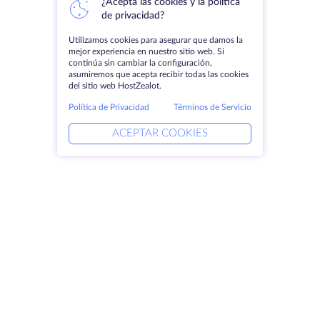
¿Acepta las cookies y la política
de privacidad?
Utilizamos cookies para asegurar que damos la
mejor experiencia en nuestro sitio web. Si
continúa sin cambiar la configuración,
asumiremos que acepta recibir todas las cookies
del sitio web HostZealot.
Política de Privacidad
Términos de Servicio
ACEPTAR COOKIES
Productos
Soluciones
Servidores dedicados
Servicios DevOps
VPS
Ayuda vinculada
Colocación
Keitaro VPS
Dominios
RDP
Espacio de almacenamiento
Certificados SSL