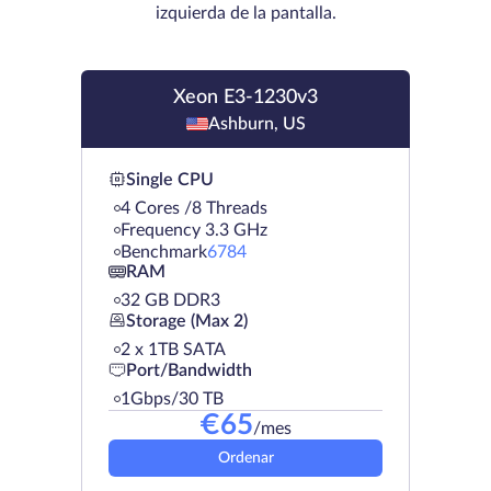
izquierda de la pantalla.
Xeon E3-1230v3
Ashburn, US
Single CPU
4 Cores /8 Threads
Frequency 3.3 GHz
Benchmark
6784
RAM
32 GB DDR3
Storage (Max 2)
2 х 1TB SATA
Port/Bandwidth
1Gbps/30 TB
€
65
/mes
Ordenar