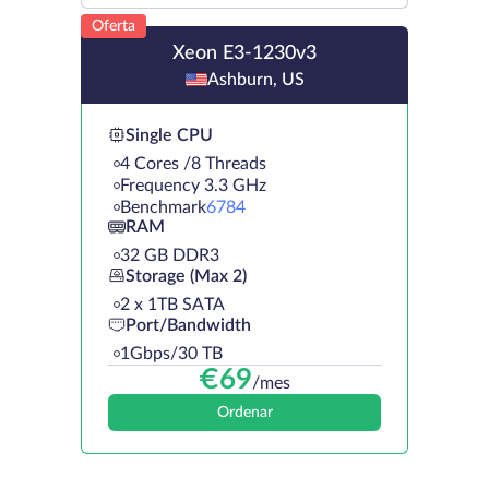
Oferta
Xeon E3-1230v3
Ashburn, US
Single CPU
4 Cores /8 Threads
Frequency 3.3 GHz
Benchmark
6784
RAM
32 GB DDR3
Storage (Max 2)
2 х 1TB SATA
Port/Bandwidth
1Gbps/30 TB
€
69
/mes
Ordenar