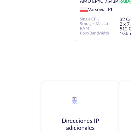
AMD EPYC 7543P
RAID
Varsovia, PL
Single CPU
32 C
Storage (Max 4)
2 х 
RAM
512 
Port/Bandwidth
1Gbp
Direcciones IP
adicionales