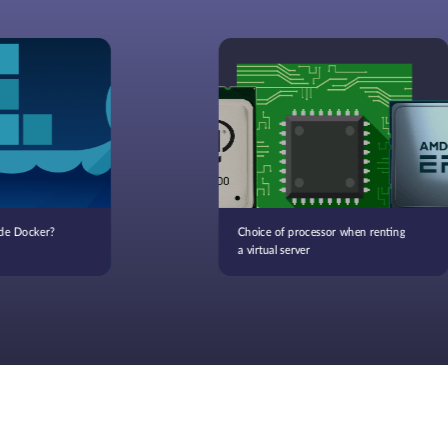
 de Docker?
Choice of processor when renting
a virtual server