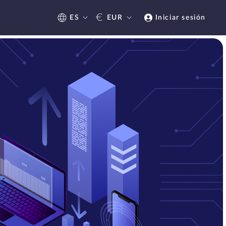
€
ES
EUR
Iniciar sesión