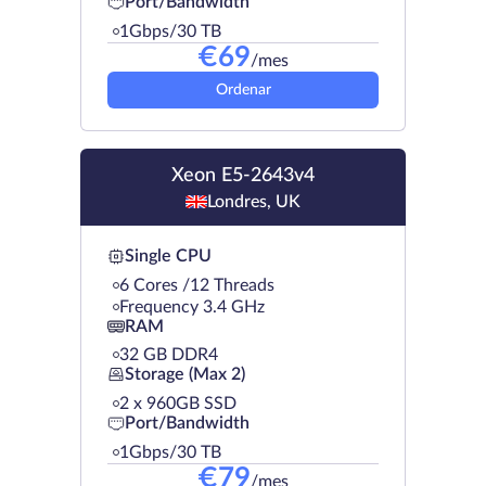
Port/Bandwidth
1Gbps/30 TB
€
69
/mes
Ordenar
Xeon E5-2643v4
Londres, UK
Single CPU
6 Cores /12 Threads
Frequency 3.4 GHz
RAM
32 GB DDR4
Storage (Max 2)
2 х 960GB SSD
Port/Bandwidth
1Gbps/30 TB
€
79
/mes