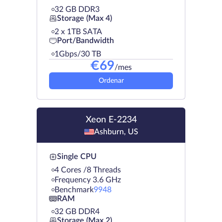
32 GB DDR3
Storage (Max 4)
2 х 1TB SATA
Port/Bandwidth
1Gbps/30 TB
€
69
/mes
Ordenar
Xeon E-2234
Ashburn, US
Single CPU
4 Cores /8 Threads
Frequency 3.6 GHz
Benchmark
9948
RAM
32 GB DDR4
Storage (Max 2)