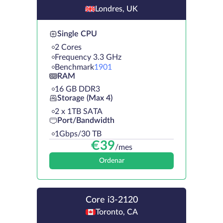
Londres, UK
Single CPU
2 Cores
Frequency 3.3 GHz
Benchmark
1901
RAM
16 GB DDR3
Storage (Max 4)
2 х 1TB SATA
Port/Bandwidth
1Gbps/30 TB
€
39
/mes
Ordenar
Core i3-2120
Toronto, CA