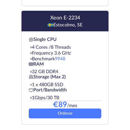
Xeon E-2234
Estocolmo, SE
Single CPU
4 Cores /8 Threads
Frequency 3.6 GHz
Benchmark
9948
RAM
32 GB DDR4
Storage (Max 2)
1 х 480GB SSD
Port/Bandwidth
1Gbps/30 TB
€
89
/mes
Ordenar