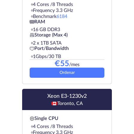
4 Cores /8 Threads
Frequency 3.3 GHz
Benchmark
6184
RAM
16 GB DDR3
Storage (Max 4)
2 х 1TB SATA
Port/Bandwidth
1Gbps/30 TB
€
55
/mes
Ordenar
Xeon E3-1230v2
Toronto, CA
Single CPU
4 Cores /8 Threads
Frequency 3.3 GHz