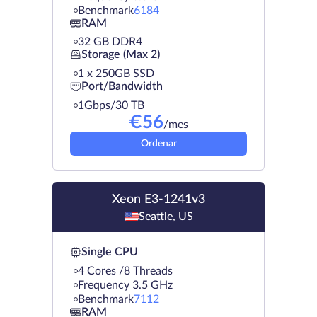
Benchmark
6184
RAM
32 GB DDR4
Storage (Max 2)
1 х 250GB SSD
Port/Bandwidth
1Gbps/30 TB
€
56
/mes
Ordenar
Xeon E3-1241v3
Seattle, US
Single CPU
4 Cores /8 Threads
Frequency 3.5 GHz
Benchmark
7112
RAM