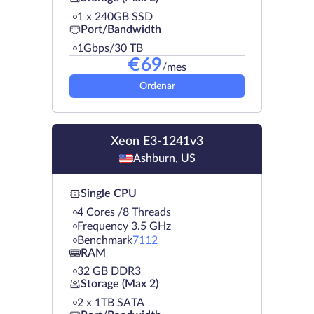
1 х 240GB SSD
Port/Bandwidth
1Gbps/30 TB
€
69
/mes
Ordenar
Xeon E3-1241v3
Ashburn, US
Single CPU
4 Cores /8 Threads
Frequency 3.5 GHz
Benchmark
7112
RAM
32 GB DDR3
Storage (Max 2)
2 х 1TB SATA