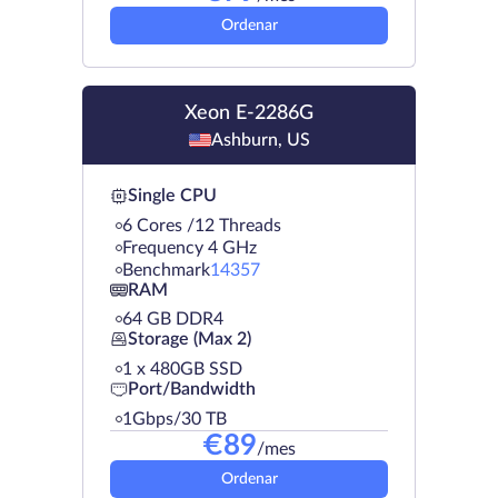
Ordenar
Xeon E-2286G
Ashburn, US
Single CPU
6 Cores /12 Threads
Frequency 4 GHz
Benchmark
14357
RAM
64 GB DDR4
Storage (Max 2)
1 х 480GB SSD
Port/Bandwidth
1Gbps/30 TB
€
89
/mes
Ordenar