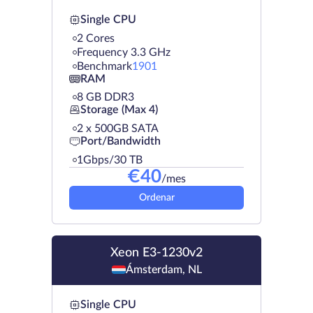
Single CPU
2 Cores
Frequency 3.3 GHz
Benchmark
1901
RAM
8 GB DDR3
Storage (Max 4)
2 х 500GB SATA
Port/Bandwidth
1Gbps/30 TB
€
40
/mes
Ordenar
Xeon E3-1230v2
Ámsterdam, NL
Single CPU