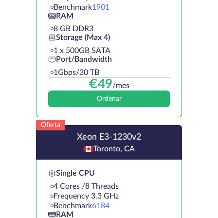
Benchmark
1901
RAM
8 GB DDR3
Storage (Max 4)
1 х 500GB SATA
Port/Bandwidth
1Gbps/30 TB
€
49
/mes
Ordenar
Oferta
Xeon E3-1230v2
Toronto, CA
Single CPU
4 Cores /8 Threads
Frequency 3.3 GHz
Benchmark
6184
RAM