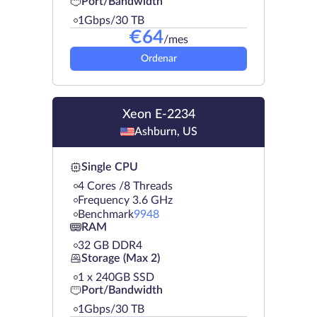
Port/Bandwidth
1Gbps/30 TB
€
64
/mes
Ordenar
Xeon E-2234
Ashburn, US
Single CPU
4 Cores /8 Threads
Frequency 3.6 GHz
Benchmark
9948
RAM
32 GB DDR4
Storage (Max 2)
1 х 240GB SSD
Port/Bandwidth
1Gbps/30 TB