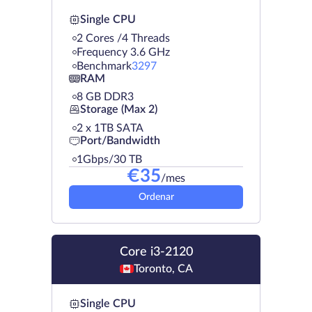
Single CPU
2 Cores /4 Threads
Frequency 3.6 GHz
Benchmark
3297
RAM
8 GB DDR3
Storage (Max 2)
2 х 1TB SATA
Port/Bandwidth
1Gbps/30 TB
€
35
/mes
Ordenar
Core i3-2120
Toronto, CA
Single CPU