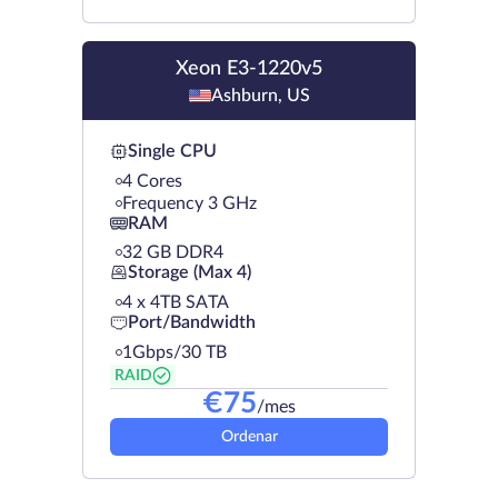
Xeon E3-1220v5
Ashburn, US
Single CPU
4 Cores
Frequency 3 GHz
RAM
32 GB DDR4
Storage (Max 4)
4 х 4TB SATA
Port/Bandwidth
1Gbps/30 TB
RAID
€
75
/mes
Ordenar