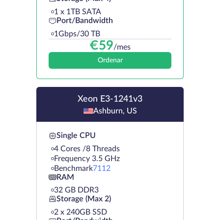
1 х 1TB SATA
Port/Bandwidth
1Gbps/30 TB
€
59
/mes
Ordenar
Xeon E3-1241v3
Ashburn, US
Single CPU
4 Cores /8 Threads
Frequency 3.5 GHz
Benchmark
7112
RAM
32 GB DDR3
Storage (Max 2)
2 х 240GB SSD