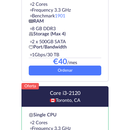
2 Cores
Frequency 3.3 GHz
Benchmark
1901
RAM
8 GB DDR3
Storage (Max 4)
2 х 500GB SATA
Port/Bandwidth
1Gbps/30 TB
€
40
/mes
Ordenar
Oferta
Core i3-2120
Toronto, CA
Single CPU
2 Cores
Frequency 3.3 GHz