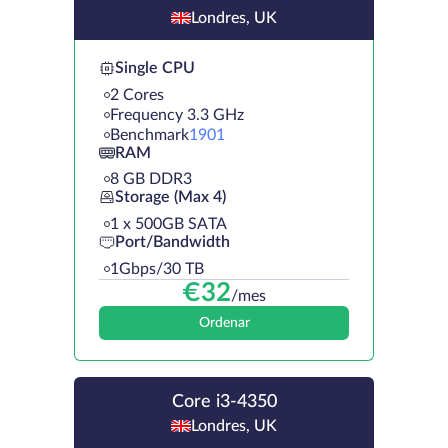
Londres, UK
Single CPU
2 Cores
Frequency 3.3 GHz
Benchmark
1901
RAM
8 GB DDR3
Storage (Max 4)
1 х 500GB SATA
Port/Bandwidth
1Gbps/30 TB
€
32
/mes
Ordenar
Core i3-4350
Londres, UK