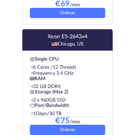
€
69
/mes
Ordenar
Xeon E5-2643v4
Chicago, US
Single CPU
6 Cores /12 Threads
Frequency 3.4 GHz
RAM
32 GB DDR4
Storage (Max 2)
2 х 960GB SSD
Port/Bandwidth
1Gbps/30 TB
€
75
/mes
Ordenar