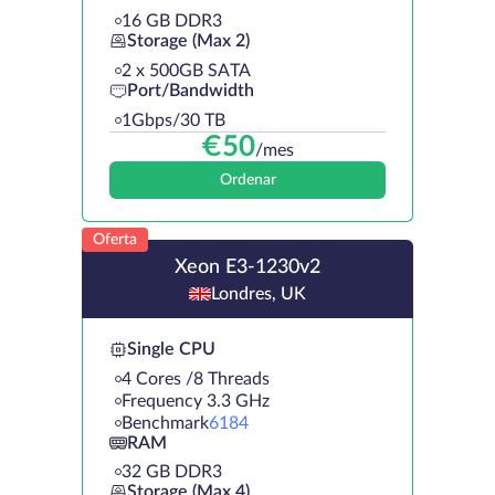
16 GB DDR3
Storage (Max 2)
2 х 500GB SATA
Port/Bandwidth
1Gbps/30 TB
€
50
/mes
Ordenar
Oferta
Xeon E3-1230v2
Londres, UK
Single CPU
4 Cores /8 Threads
Frequency 3.3 GHz
Benchmark
6184
RAM
32 GB DDR3
Storage (Max 4)