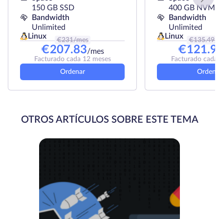
150 GB SSD
400 GB NVMe
Bandwidth
Bandwidth
Unlimited
Unlimited
Linux
Linux
€
231
/mes
€
135.49
/
€
207.83
€
121.9
/mes
Facturado cada 12 meses
Facturado cada
Ordenar
Ordena
OTROS ARTÍCULOS SOBRE ESTE TEMA