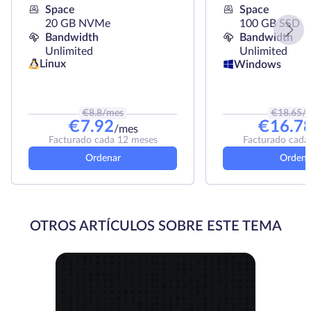
Space
Space
20 GB NVMe
100 GB SSD
Bandwidth
Bandwidth
Unlimited
Unlimited
Linux
Windows
€
8.8
/mes
€
18.65
/
€
7.92
€
16.7
/mes
Facturado cada 12 meses
Facturado cada
Ordenar
Ordena
OTROS ARTÍCULOS SOBRE ESTE TEMA