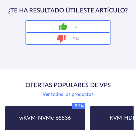
¿TE HA RESULTADO ÚTIL ESTE ARTÍCULO?
SÍ
NO
OFERTAS POPULARES DE VPS
Ver todos los productos
-9.7%
wKVM-NVMe 65536
KVM-HDD