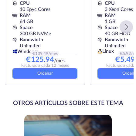
CPU
CPU
10 Epyc Cores
3 Xeon Cores
RAM
RAM
64 GB
1 GB
Space
Space
300 GB NVMe
40 GB HDD
Bandwidth
Bandwidth
Unlimited
Unlimited
Linux
Windows
€
139.49
/mes
€
5.92
/m
€
125.94
€
5.49
/mes
Facturado cada 12 meses
Facturado cada
Ordenar
Ordena
OTROS ARTÍCULOS SOBRE ESTE TEMA