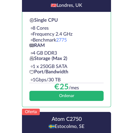
Londres, UK
Single CPU
8 Cores
Frequency 2.4 GHz
Benchmark
2775
RAM
4 GB DDR3
Storage (Max 2)
1 х 250GB SATA
Port/Bandwidth
1Gbps/30 TB
€
25
/mes
Ordenar
Oferta
Atom C2750
Estocolmo, SE