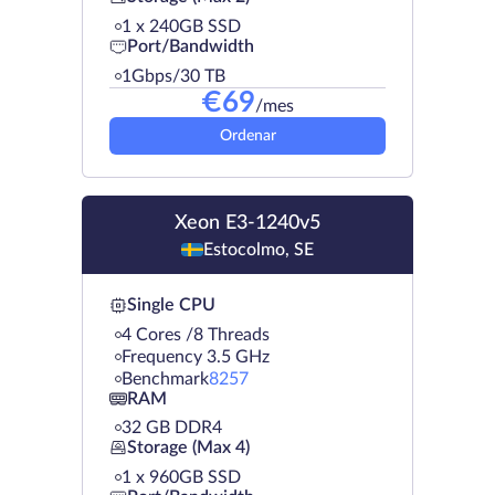
1 х 240GB SSD
Port/Bandwidth
1Gbps/30 TB
€
69
/mes
Ordenar
Xeon E3-1240v5
Estocolmo, SE
Single CPU
4 Cores /8 Threads
Frequency 3.5 GHz
Benchmark
8257
RAM
32 GB DDR4
Storage (Max 4)
1 х 960GB SSD