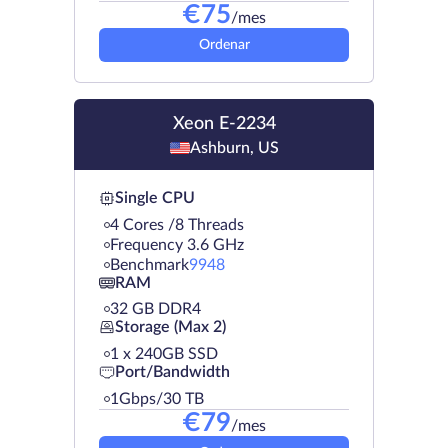
€
75
/mes
Ordenar
Xeon E-2234
Ashburn, US
Single CPU
4 Cores /8 Threads
Frequency 3.6 GHz
Benchmark
9948
RAM
32 GB DDR4
Storage (Max 2)
1 х 240GB SSD
Port/Bandwidth
1Gbps/30 TB
€
79
/mes