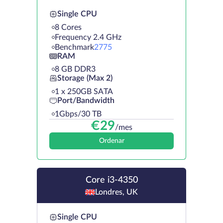
Single CPU
8 Cores
Frequency 2.4 GHz
Benchmark
2775
RAM
8 GB DDR3
Storage (Max 2)
1 х 250GB SATA
Port/Bandwidth
1Gbps/30 TB
€
29
/mes
Ordenar
Core i3-4350
Londres, UK
Single CPU