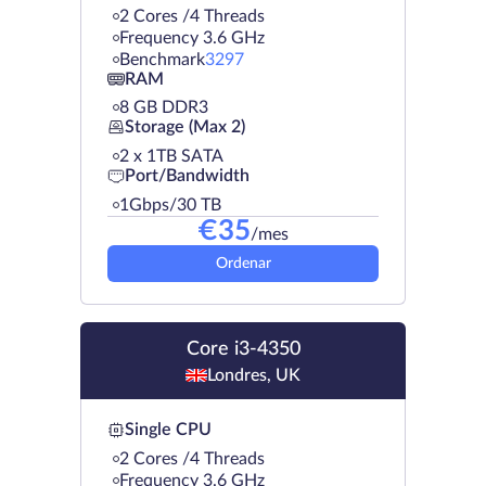
2 Cores /4 Threads
Frequency 3.6 GHz
Benchmark
3297
RAM
8 GB DDR3
Storage (Max 2)
2 х 1TB SATA
Port/Bandwidth
1Gbps/30 TB
€
35
/mes
Ordenar
Core i3-4350
Londres, UK
Single CPU
2 Cores /4 Threads
Frequency 3.6 GHz