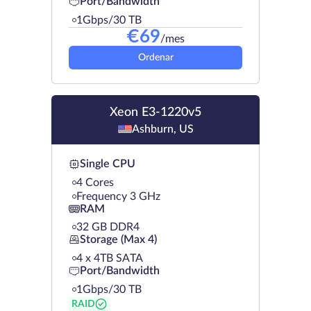
Port/Bandwidth
1Gbps/30 TB
€
69
/mes
Ordenar
Xeon E3-1220v5
Ashburn, US
Single CPU
4 Cores
Frequency 3 GHz
RAM
32 GB DDR4
Storage (Max 4)
4 х 4TB SATA
Port/Bandwidth
1Gbps/30 TB
RAID