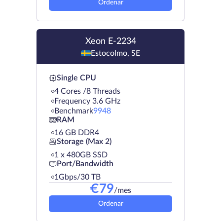
Ordenar
Xeon E-2234
Estocolmo, SE
Single CPU
4 Cores /8 Threads
Frequency 3.6 GHz
Benchmark
9948
RAM
16 GB DDR4
Storage (Max 2)
1 х 480GB SSD
Port/Bandwidth
1Gbps/30 TB
€
79
/mes
Ordenar