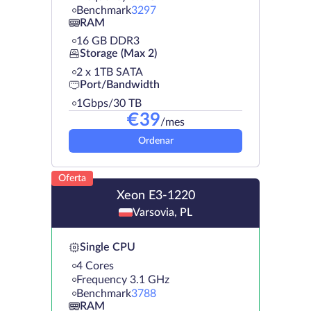
Benchmark
3297
RAM
16 GB DDR3
Storage (Max 2)
2 х 1TB SATA
Port/Bandwidth
1Gbps/30 TB
€
39
/mes
Ordenar
Oferta
Xeon E3-1220
Varsovia, PL
Single CPU
4 Cores
Frequency 3.1 GHz
Benchmark
3788
RAM