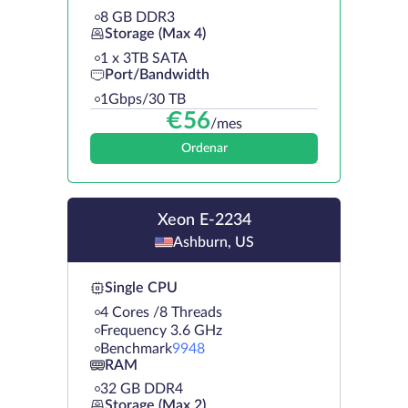
8 GB DDR3
Storage (Max 4)
1 х 3TB SATA
Port/Bandwidth
1Gbps/30 TB
€
56
/mes
Ordenar
Xeon E-2234
Ashburn, US
Single CPU
4 Cores /8 Threads
Frequency 3.6 GHz
Benchmark
9948
RAM
32 GB DDR4
Storage (Max 2)