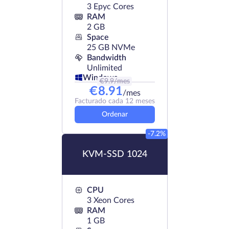
3 Epyc Cores
RAM
2 GB
Space
25 GB NVMe
Bandwidth
Unlimited
Windows
€
9.9
/mes
€
8.91
/mes
Facturado cada 12 meses
Ordenar
-7.2%
KVM-SSD 1024
CPU
3 Xeon Cores
RAM
1 GB