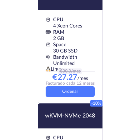
CPU
4 Xeon Cores
RAM
2 GB
Space
30 GB SSD
Bandwidth
Unlimited
Linux
€
30.3
/mes
€
27.27
/mes
Facturado cada 12 meses
Ordenar
-10%
wKVM-NVMe 2048
CPU