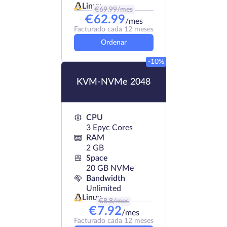
Linux
€
69.99
/mes
€
62.99
/mes
Facturado cada 12 meses
Ordenar
-10%
KVM-NVMe 2048
CPU
3 Epyc Cores
RAM
2 GB
Space
20 GB NVMe
Bandwidth
Unlimited
Linux
€
8.8
/mes
€
7.92
/mes
Facturado cada 12 meses