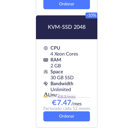
Ordenar
-10%
KVM-SSD 2048
CPU
4 Xeon Cores
RAM
2 GB
Space
30 GB SSD
Bandwidth
Unlimited
Linux
€
8.3
/mes
€
7.47
/mes
Facturado cada 12 meses
Ordenar