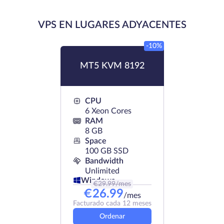
VPS EN LUGARES ADYACENTES
-10%
MT5 KVM 8192
CPU
6 Xeon Cores
RAM
8 GB
Space
100 GB SSD
Bandwidth
Unlimited
Windows
€
29.99
/mes
€
26.99
/mes
Facturado cada 12 meses
Ordenar