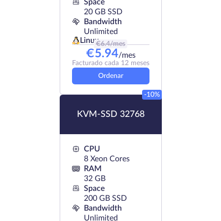
Space
20 GB SSD
Bandwidth
Unlimited
Linux
€
6.4
/mes
€
5.94
/mes
Facturado cada 12 meses
Ordenar
-10%
KVM-SSD 32768
CPU
8 Xeon Cores
RAM
32 GB
Space
200 GB SSD
Bandwidth
Unlimited