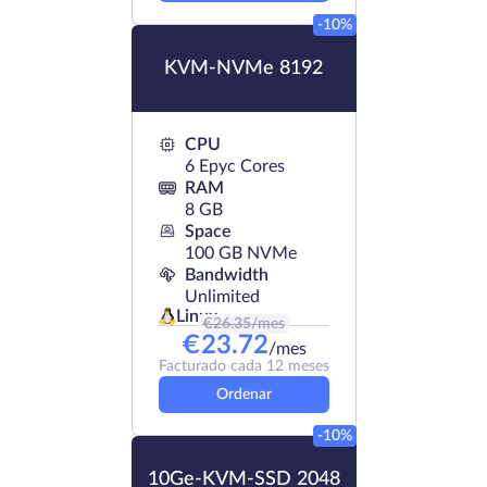
-10%
KVM-NVMe 8192
CPU
6 Epyc Cores
RAM
8 GB
Space
100 GB NVMe
Bandwidth
Unlimited
Linux
€
26.35
/mes
€
23.72
/mes
Facturado cada 12 meses
Ordenar
-10%
10Ge-KVM-SSD 2048