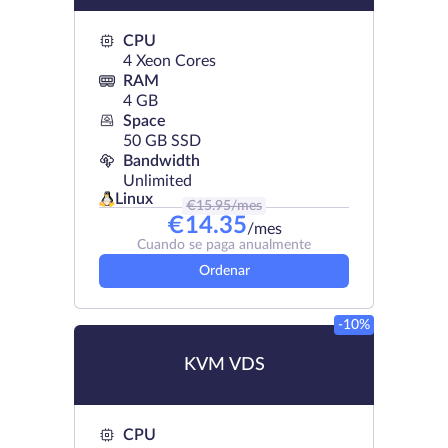
CPU
4 Xeon Cores
RAM
4 GB
Space
50 GB SSD
Bandwidth
Unlimited
Linux
€
15.95
/mes
€
14.35
/mes
Cuando se paga anualmente
Ordenar
-10%
KVM VDS
CPU