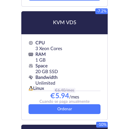
-7.2%
KVM VDS
CPU
3 Xeon Cores
RAM
1 GB
Space
20 GB SSD
Bandwidth
Unlimited
Linux
€
6.40
/mes
€
5.94
/mes
Cuando se paga anualmente
Ordenar
-10%