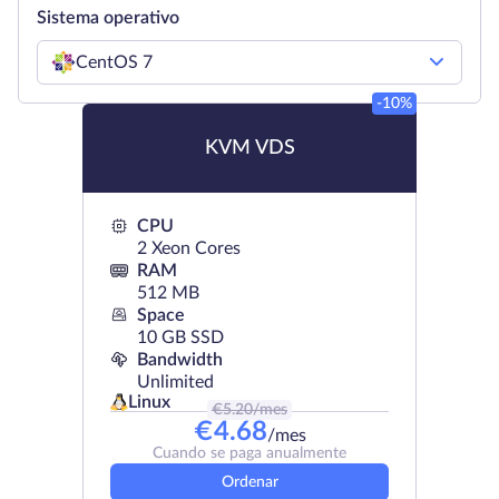
Sistema operativo
CentOS 7
-10%
KVM VDS
CPU
2 Xeon Cores
RAM
512 MB
Space
10 GB SSD
Bandwidth
Unlimited
Linux
€
5.20
/mes
€
4.68
/mes
Cuando se paga anualmente
Ordenar