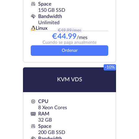
Space
150 GB SSD
Bandwidth
Unlimited
Linux
€
49.99
/mes
€
44.99
/mes
Cuando se paga anualmente
Ordenar
-10%
KVM VDS
CPU
8 Xeon Cores
RAM
32 GB
Space
200 GB SSD
Bandwidth