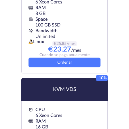
6 Xeon Cores
RAM
8 GB
Space
100 GB SSD
Bandwidth
Unlimited
Linux
€
25.85
/mes
€
23.27
/mes
Cuando se paga anualmente
Ordenar
-10%
KVM VDS
CPU
6 Xeon Cores
RAM
16 GB