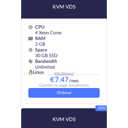
KVM VDS
CPU
4 Xeon Cores
RAM
2 GB
Space
30 GB SSD
Bandwidth
Unlimited
Linux
€
8.30
/mes
€
7.47
/mes
Cuando se paga anualmente
Ordenar
-10%
KVM VDS