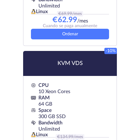
Unlimited
Linux
€
69.99
/mes
€
62.99
/mes
Cuando se paga anualmente
Ordenar
-10%
KVM VDS
CPU
10 Xeon Cores
RAM
64 GB
Space
300 GB SSD
Bandwidth
Unlimited
Linux
€
134.99
/mes