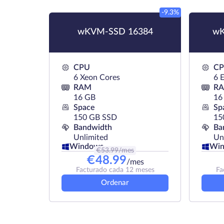
-9.3%
wKVM-SSD 16384
wK
CPU
C
6 Xeon Cores
6 
RAM
R
16 GB
16
Space
Sp
150 GB SSD
15
Bandwidth
Ba
Unlimited
Un
Windows
Wi
€
53.99
/mes
€
48.99
/mes
Facturado cada 12 meses
Fa
Ordenar