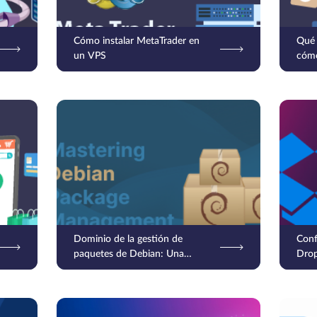
Cómo instalar MetaTrader en
Qué 
un VPS
cómo
Dominio de la gestión de
Conf
paquetes de Debian: Una
Drop
inmersión profunda en dpkg
Cen