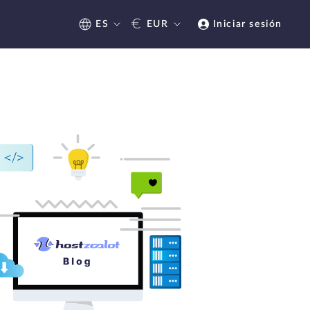
€
ES
EUR
Iniciar sesión