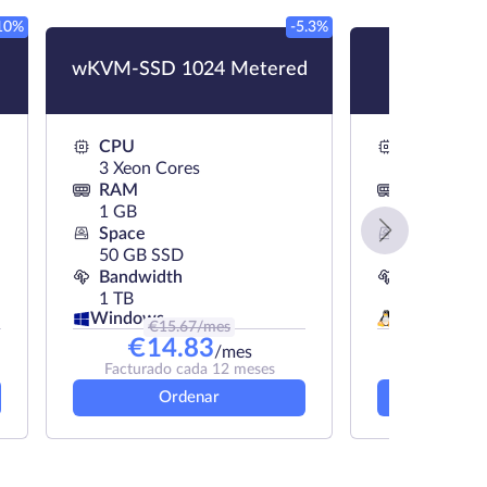
10%
-5.3%
wKVM-SSD 1024 Metered
KVM-HD
CPU
CPU
3 Xeon Cores
4 Xeon Co
RAM
RAM
1 GB
4 GB
Space
Space
50 GB SSD
100 GB H
Bandwidth
Bandwidth
1 TB
300 Gb
Linux
Windows
€
15.67
/mes
€
12.
€
14.83
€
10
/mes
Facturado cada 12 meses
Facturado 
Ordenar
Or