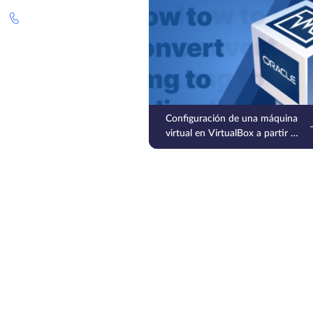
Configuración de una máquina
virtual en VirtualBox a partir de
una imagen de disco .img