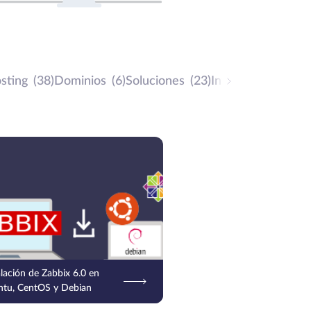
sting
(38)
Dominios
(6)
Soluciones
(23)
Investigación
(8)
alación de Zabbix 6.0 en
tu, CentOS y Debian