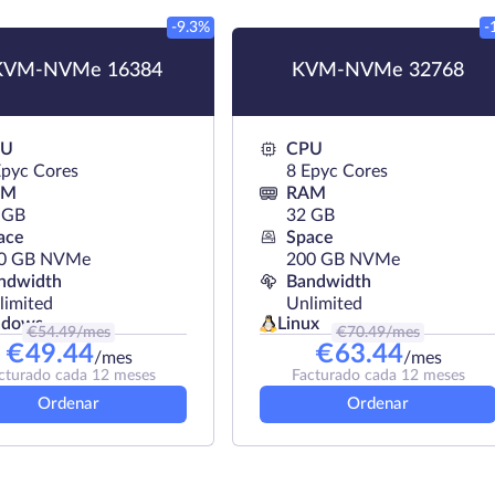
-9.3%
-
VM-NVMe 16384
KVM-NVMe 32768
PU
CPU
Epyc Cores
8 Epyc Cores
AM
RAM
 GB
32 GB
ace
Space
0 GB NVMe
200 GB NVMe
ndwidth
Bandwidth
limited
Unlimited
Linux
ndows
€
54.49
/mes
€
70.49
/mes
€
49.44
€
63.44
/mes
/mes
cturado cada 12 meses
Facturado cada 12 meses
Ordenar
Ordenar