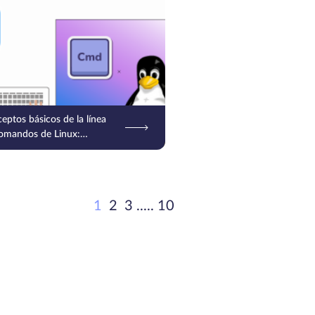
eptos básicos de la línea
omandos de Linux:
ficación y decodificación
adenas Base64
1
2
3
.....
10