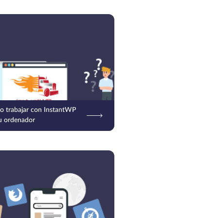
 trabajar con InstantWP
u ordenador