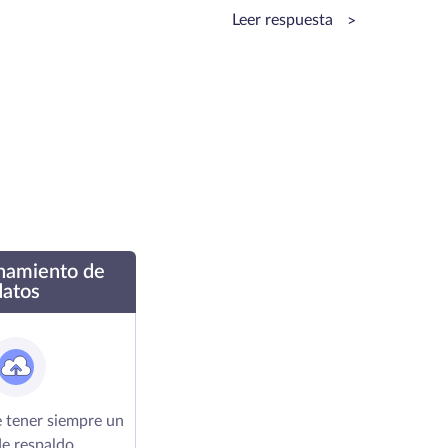
Leer respuesta
>
namiento de
datos
 tener siempre un
de respaldo