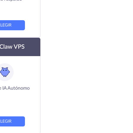
ELEGIR
Claw VPS
e IA Autónomo
ELEGIR