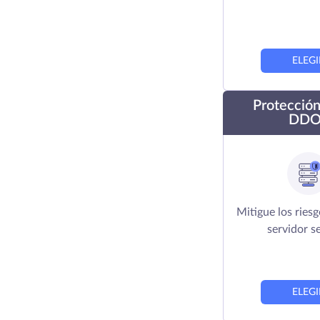
ELEGI
Protección
DDO
Mitigue los ries
servidor s
ELEGI