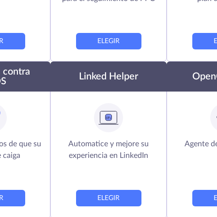
R
ELEGIR
 contra
Linked Helper
Open
S
gos de que su
Automatice y mejore su
Agente d
e caiga
experiencia en LinkedIn
R
ELEGIR